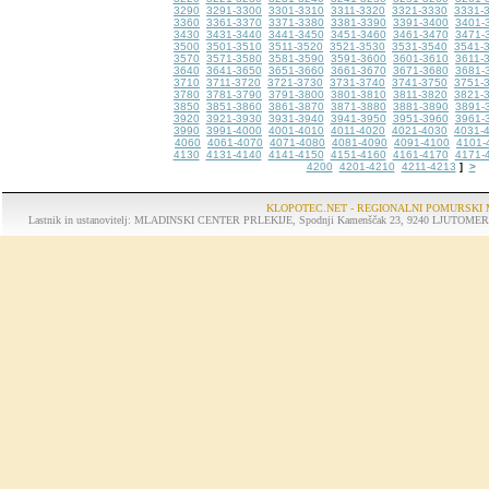
3290
3291-3300
3301-3310
3311-3320
3321-3330
3331-
3360
3361-3370
3371-3380
3381-3390
3391-3400
3401-
3430
3431-3440
3441-3450
3451-3460
3461-3470
3471-
3500
3501-3510
3511-3520
3521-3530
3531-3540
3541-
3570
3571-3580
3581-3590
3591-3600
3601-3610
3611-
3640
3641-3650
3651-3660
3661-3670
3671-3680
3681-
3710
3711-3720
3721-3730
3731-3740
3741-3750
3751-
3780
3781-3790
3791-3800
3801-3810
3811-3820
3821-
3850
3851-3860
3861-3870
3871-3880
3881-3890
3891-
3920
3921-3930
3931-3940
3941-3950
3951-3960
3961-
3990
3991-4000
4001-4010
4011-4020
4021-4030
4031-
4060
4061-4070
4071-4080
4081-4090
4091-4100
4101-
4130
4131-4140
4141-4150
4151-4160
4161-4170
4171-
4200
4201-4210
4211-4213
>
]
KLOPOTEC.NET - REGIONALNI POMURSKI 
Lastnik in ustanovitelj: MLADINSKI CENTER PRLEKIJE, Spodnji Kamenščak 23, 9240 LJUTOMER, tel