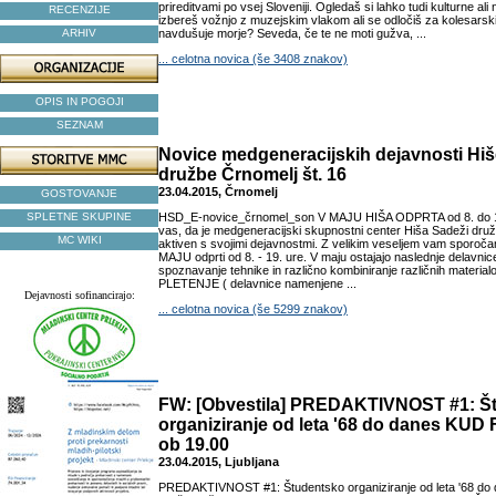
prireditvami po vsej Sloveniji. Ogledaš si lahko tudi kulturne al
RECENZIJE
izbereš vožnjo z muzejskim vlakom ali se odločiš za kolesarski iz
ARHIV
navdušuje morje? Seveda, če te ne moti gužva, ...
... celotna novica (še 3408 znakov)
OPIS IN POGOJI
SEZNAM
Novice medgeneracijskih dejavnosti Hiš
družbe Črnomelj št. 16
23.04.2015, Črnomelj
GOSTOVANJE
SPLETNE SKUPINE
HSD_E-novice_črnomel_son V MAJU HIŠA ODPRTA od 8. do 
vas, da je medgeneracijski skupnostni center Hiša Sadeži dru
MC WIKI
aktiven s svojimi dejavnostmi. Z velikim veseljem vam sporo
MAJU odprti od 8. - 19. ure. V maju ostajajo naslednje delav
spoznavanje tehnike in različno kombiniranje različnih materi
PLETENJE ( delavnice namenjene ...
Dejavnosti sofinancirajo:
... celotna novica (še 5299 znakov)
FW: [Obvestila] PREDAKTIVNOST #1: Š
organiziranje od leta '68 do danes KUD FP
ob 19.00
23.04.2015, Ljubljana
PREDAKTIVNOST #1: Študentsko organiziranje od leta '68 d