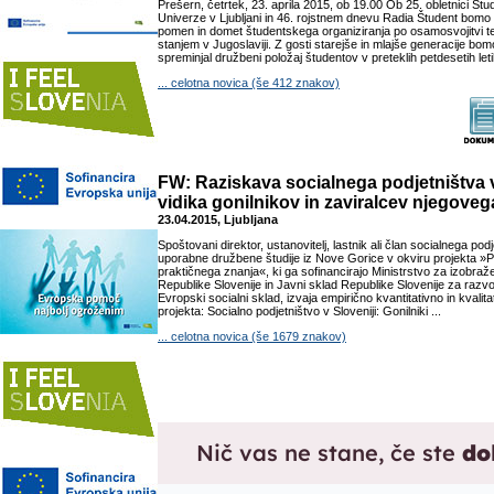
Prešern, četrtek, 23. aprila 2015, ob 19.00 Ob 25. obletnici Št
Univerze v Ljubljani in 46. rojstnem dnevu Radia Študent bomo 
pomen in domet študentskega organiziranja po osamosvojitvi ter
stanjem v Jugoslaviji. Z gosti starejše in mlajše generacije bomo
spreminjal družbeni položaj študentov v preteklih petdesetih letih
... celotna novica (še 412 znakov)
FW: Raziskava socialnega podjetništva v
vidika gonilnikov in zaviralcev njegoveg
23.04.2015, Ljubljana
Spoštovani direktor, ustanovitelj, lastnik ali član socialnega pod
uporabne družbene študije iz Nove Gorice v okviru projekta »Po
praktičnega znanja«, ki ga sofinancirajo Ministrstvo za izobraž
Republike Slovenije in Javni sklad Republike Slovenije za razvoj
Evropski socialni sklad, izvaja empirično kvantitativno in kvalit
projekta: Socialno podjetništvo v Sloveniji: Gonilniki ...
... celotna novica (še 1679 znakov)