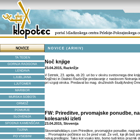
NOVICE (ARHIV)
TA TEDEN
Noč knjige
GORNJA RADGONA
23.04.2015, Razkrižje
LENDAVA
V četrtek, 23. aprila, ob 20. uri bo v okviru svetovnega dne knji
LJUBLJANA
Knjižnici in čitalnici Razkrižje predavanje z naslovom Notranja in
pri vzgoji otroka. Predaval bo mag. družinskih študij Andrej Om
LJUTOMER
MARIBOR
MURSKA SOBOTA
ORMOŽ
POMURJE
FW: Prireditve, prvomajske ponudbe, na
SLOVENIJA
kolesarski izleti
SPODNJI KAMENŠČAK
23.04.2015, Slovenija
TUJINA
Sloveniaholidays.com Prireditve, prvomajske ponudbe, nagradna 
... Prvomajske počitnice so že pred vrati. Že veš, kje jih boš pr
PO VSEBINI
nekaj predlogov. Tako kot vsako leto, bomo tudi letos praznik del