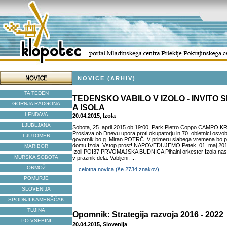
NOVICE (ARHIV)
TA TEDEN
TEDENSKO VABILO V IZOLO - INVITO
GORNJA RADGONA
A ISOLA
LENDAVA
20.04.2015, Izola
LJUBLJANA
Sobota, 25. april 2015 ob 19:00, Park Pietro Coppo CAMPO 
Proslava ob Dnevu upora proti okupatorju in 70. obletnici osvob
LJUTOMER
govornik bo g. Miran POTRČ. V primeru slabega vremena bo pr
domu Izola. Vstop prost! NAPOVEDUJEMO Petek, 01. maj 2015 o
MARIBOR
Izoli POI37 PRVOMAJSKA BUDNICA Pihalni orkester Izola nas b
MURSKA SOBOTA
v praznik dela. Vabljeni, ...
ORMOŽ
... celotna novica (še 2734 znakov)
POMURJE
SLOVENIJA
SPODNJI KAMENŠČAK
TUJINA
Opomnik: Strategija razvoja 2016 - 2022
PO VSEBINI
20.04.2015, Slovenija