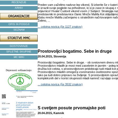
RECENZIJE
Preden vam zaželimo nadvse lep vikend, Si izberite še v kateri 
ARHIV
in izrazili svoje poglede na prihodnost, ki si jo zase in skupaj z n
prijavnico! Hvala! Čudovit vikend vsem J Subject: Strategija ra
predstavniki in predstavnice članic Mreže MaMa Kot obljubljen
Klubu mreže MaMa začenjamo s strateškim načrtovanjem naše
Želimo, ...
OPIS IN POGOJI
... celotna novica (še 1127 znakov)
SEZNAM
GOSTOVANJE
Prostovoljci bogatimo. Sebe in druge
SPLETNE SKUPINE
20.04.2015, Slovenija
MC WIKI
Prostovoljci bogatimo. Sebe in druge. - ob svetovnem dnevu ml
Prostovoljstvo mladih je most med zasebnim in javnim - poleg te
družba kot celota, s prostovoljstvom pridobivajo tudi mladi kot
Dejavnosti sofinancirajo:
Prostovoljstvo mladim omogoča vsestransko osebnostno spozn
tako pa tudi dobro pripravo na življenje. S prostovoljskim oprav
kompleksnih del v korist skupnosti mladi namreč razvijajo svoje
... celotna novica (še 3532 znakov)
S cvetjem posute prvomajske poti
20.04.2015, Kamnik