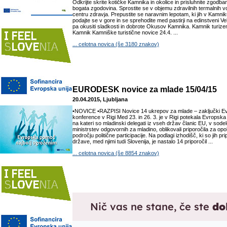
Odkrijte skrite kotičke Kamnika in okolice in prisluhnite zgodbam
bogata zgodovina. Sprostite se v objemu zdravilnih termalnih vo
centru zdravja. Prepustite se naravnim lepotam, ki jih v Kamniku 
podajte se v gore in se sprehodite med pastirji na edinstveni Vel
pa okusiti sladkosti in dobrote Okusov Kamnika. Kamnik turiz
Kamnik Kamniške turistične novice 24.4. ...
... celotna novica (še 3180 znakov)
EURODESK novice za mlade 15/04/15
20.04.2015, Ljubljana
•NOVICE •RAZPISI Novice 14 ukrepov za mlade – zaključki E
konference v Rigi Med 23. in 26. 3. je v Rigi potekala Evropsk
na kateri so mladinski delegati iz vseh držav članic EU, v sode
ministrstev odgovornih za mladino, oblikovali priporočila za o
področju politične participacije. Na podlagi izhodišč, ki so jih 
države, med njimi tudi Slovenija, je nastalo 14 priporočil ...
... celotna novica (še 8854 znakov)