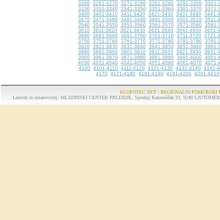
3260
3261-3270
3271-3280
3281-3290
3291-3300
3301-
3330
3331-3340
3341-3350
3351-3360
3361-3370
3371-
3400
3401-3410
3411-3420
3421-3430
3431-3440
3441-
3470
3471-3480
3481-3490
3491-3500
3501-3510
3511-
3540
3541-3550
3551-3560
3561-3570
3571-3580
3581-
3610
3611-3620
3621-3630
3631-3640
3641-3650
3651-
3680
3681-3690
3691-3700
3701-3710
3711-3720
3721-
3750
3751-3760
3761-3770
3771-3780
3781-3790
3791-
3820
3821-3830
3831-3840
3841-3850
3851-3860
3861-
3890
3891-3900
3901-3910
3911-3920
3921-3930
3931-
3960
3961-3970
3971-3980
3981-3990
3991-4000
4001-
4030
4031-4040
4041-4050
4051-4060
4061-4070
4071-
4100
4101-4110
4111-4120
4121-4130
4131-4140
4141-
4170
4171-4180
4181-4190
4191-4200
4201-4210
KLOPOTEC.NET - REGIONALNI POMURSKI 
Lastnik in ustanovitelj: MLADINSKI CENTER PRLEKIJE, Spodnji Kamenščak 23, 9240 LJUTOMER, tel