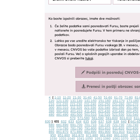
<
1-10
11-20
21-30
31-40
41-50
51-60
61-70
71-80
81-
[
120
121-130
131-140
141-150
151-160
161-170
171-180
210
211-220
221-230
231-240
241-250
251-260
261-270
300
301-310
311-320
321-330
331-340
341-350
351-360
390
391-400
401-410
411-420
421-430
431-440
441-450
480
481-490
491-500
501-510
511-520
521-530
531-540
570
571-580
581-590
591-600
601-610
611
630
632
633
634
635
636
637
638
639
640
641-6
]
631
[
680
681-690
691-700
701-710
711-720
721-730
731-740
770
771-780
781-790
791-800
801-810
811-820
821-830
860
861-870
871-880
881-890
891-900
901-910
911-920
950
951-960
961-970
971-980
981-990
991-1000
1001-
1030
1031-1040
1041-1050
1051-1060
1061-1070
1071-