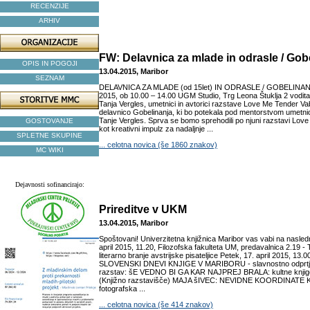
RECENZIJE
ARHIV
FW: Delavnica za mlade in odrasle / Gob
OPIS IN POGOJI
13.04.2015, Maribor
SEZNAM
DELAVNICA ZA MLADE (od 15let) IN ODRASLE / GOBELINANJA 
2015, ob 10.00 – 14.00 UGM Studio, Trg Leona Štuklja 2 vodita:
Tanja Vergles, umetnici in avtorici razstave Love Me Tender Vab
delavnico Gobelinanja, ki bo potekala pod mentorstvom umetnic
Tanje Vergles. Sprva se bomo sprehodili po njuni razstavi Love 
GOSTOVANJE
kot kreativni impulz za nadaljnje ...
SPLETNE SKUPINE
... celotna novica (še 1860 znakov)
MC WIKI
Dejavnosti sofinancirajo:
Prireditve v UKM
13.04.2015, Maribor
Spoštovani! Univerzitetna knjižnica Maribor vas vabi na nasled
april 2015, 11.20, Filozofska fakulteta UM, predavalnica 2.1
literarno branje avstrijske pisateljice Petek, 17. april 2015, 13.
SLOVENSKI DNEVI KNJIGE V MARIBORU - slavnostno odprtje i
razstav: šE VEDNO BI GA KAR NAJPREJ BRALA: kultne knjige 
(Knjižno razstavišče) MAJA šIVEC: NEVIDNE KOORDINATE 
fotografska ...
... celotna novica (še 414 znakov)