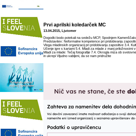
Prvi aprilski koledarček MC
13.04.2015, Ljutomer
Dogodki bodo potekali na sedežu MCP, Spodnjem Kamenščaku, 
Predstavitev: Neformalne kompetence pri pridobivanju zaposlitv
Vloga mladinskih organizacij pri pridobivanju zaposlitve 3.4. Ku
Učenje igre s kartami 5.4. Mladi za mlade z manj priložnostmi v 
Mladi za mlade: Tečaj fotografije 7.4. Okrogla miza ob svetov
in ukrepi Vljudno vabljeni, da se nam pridružite