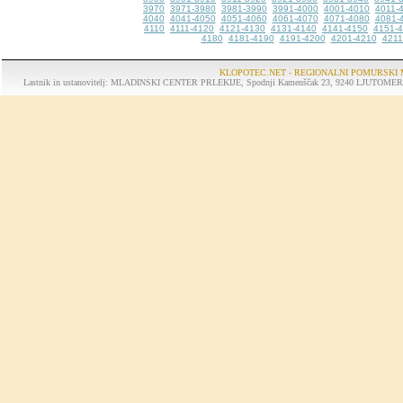
3970
3971-3980
3981-3990
3991-4000
4001-4010
4011-
4040
4041-4050
4051-4060
4061-4070
4071-4080
4081-
4110
4111-4120
4121-4130
4131-4140
4141-4150
4151-
4180
4181-4190
4191-4200
4201-4210
4211
KLOPOTEC.NET - REGIONALNI POMURSKI 
Lastnik in ustanovitelj: MLADINSKI CENTER PRLEKIJE, Spodnji Kamenščak 23, 9240 LJUTOMER, tel