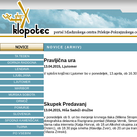
NOVICE (ARHIV)
TA TEDEN
Pravljična ura
GORNJA RADGONA
13.04.2015, Ljutomer
LENDAVA
V splošni knjižnici Ljutomer bo v ponedeljek, 13.aprila, ob 16.30
LJUBLJANA
LJUTOMER
MARIBOR
MURSKA SOBOTA
ORMOŽ
Skupek Predavanj
POMURJE
13.04.2015, Hiša Sadeži družbe
SLOVENIJA
v ponedeljek ob 9. uri bo merjenje krvnega tlaka (Milena Stropn
SPODNJI KAMENŠČAK
dotografska delavnica Razigrana pomlad (Mateja Vernik, Simon
Varna raba interneta (Katja Horvat, ob 18.uri Alkohol skupina
TUJINA
Osterc), ob 18.30 joga smeha (Klavdija Zver), ob 20.uri pa tran
(Vlasta Zrinski).
PO VSEBINI