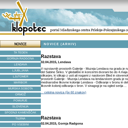
NOVICE (ARHIV)
TA TEDEN
Razstava
GORNJA RADGONA
02.04.2015, Lendava
LENDAVA
V razstavnih prostorih Galerije - Muzeja Lendava na gradu je n
LJUBLJANA
del Sabine Šinko. V gledališki in koncertni dvorani bo do 4.maj
slikarjev, ki slikajo z usti ali nogami z naslovom Bled in slove
LJUTOMER
prostorih Galerije - Muzeja Lendava na lendavskem gradu je na
mednarodne likovne kolonije Lendava - Odlivanje v bronu in de
MARIBOR
likovnih kolonij odlivanja v bron. V sinagogi je na ogled serija ...
MURSKA SOBOTA
... celotna novica (še 60 znakov)
ORMOŽ
POMURJE
SLOVENIJA
SPODNJI KAMENŠČAK
Razstava
TUJINA
02.04.2015, Gornja Radgona
PO VSEBINI