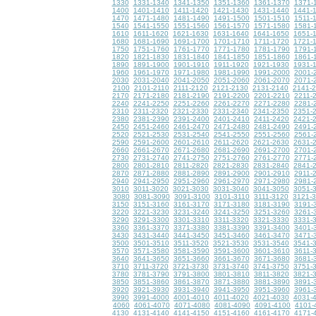
1330
1331-1340
1341-1350
1351-1360
1361-1370
1371-
1400
1401-1410
1411-1420
1421-1430
1431-1440
1441-
1470
1471-1480
1481-1490
1491-1500
1501-1510
1511-
1540
1541-1550
1551-1560
1561-1570
1571-1580
1581-
1610
1611-1620
1621-1630
1631-1640
1641-1650
1651-
1680
1681-1690
1691-1700
1701-1710
1711-1720
1721-
1750
1751-1760
1761-1770
1771-1780
1781-1790
1791-
1820
1821-1830
1831-1840
1841-1850
1851-1860
1861-
1890
1891-1900
1901-1910
1911-1920
1921-1930
1931-
1960
1961-1970
1971-1980
1981-1990
1991-2000
2001-
2030
2031-2040
2041-2050
2051-2060
2061-2070
2071-
2100
2101-2110
2111-2120
2121-2130
2131-2140
2141-
2170
2171-2180
2181-2190
2191-2200
2201-2210
2211-
2240
2241-2250
2251-2260
2261-2270
2271-2280
2281-
2310
2311-2320
2321-2330
2331-2340
2341-2350
2351-
2380
2381-2390
2391-2400
2401-2410
2411-2420
2421-
2450
2451-2460
2461-2470
2471-2480
2481-2490
2491-
2520
2521-2530
2531-2540
2541-2550
2551-2560
2561-
2590
2591-2600
2601-2610
2611-2620
2621-2630
2631-
2660
2661-2670
2671-2680
2681-2690
2691-2700
2701-
2730
2731-2740
2741-2750
2751-2760
2761-2770
2771-
2800
2801-2810
2811-2820
2821-2830
2831-2840
2841-
2870
2871-2880
2881-2890
2891-2900
2901-2910
2911-
2940
2941-2950
2951-2960
2961-2970
2971-2980
2981-
3010
3011-3020
3021-3030
3031-3040
3041-3050
3051-
3080
3081-3090
3091-3100
3101-3110
3111-3120
3121-
3150
3151-3160
3161-3170
3171-3180
3181-3190
3191-
3220
3221-3230
3231-3240
3241-3250
3251-3260
3261-
3290
3291-3300
3301-3310
3311-3320
3321-3330
3331-
3360
3361-3370
3371-3380
3381-3390
3391-3400
3401-
3430
3431-3440
3441-3450
3451-3460
3461-3470
3471-
3500
3501-3510
3511-3520
3521-3530
3531-3540
3541-
3570
3571-3580
3581-3590
3591-3600
3601-3610
3611-
3640
3641-3650
3651-3660
3661-3670
3671-3680
3681-
3710
3711-3720
3721-3730
3731-3740
3741-3750
3751-
3780
3781-3790
3791-3800
3801-3810
3811-3820
3821-
3850
3851-3860
3861-3870
3871-3880
3881-3890
3891-
3920
3921-3930
3931-3940
3941-3950
3951-3960
3961-
3990
3991-4000
4001-4010
4011-4020
4021-4030
4031-
4060
4061-4070
4071-4080
4081-4090
4091-4100
4101-
4130
4131-4140
4141-4150
4151-4160
4161-4170
4171-