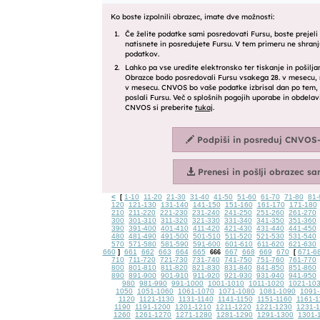
<
1-10
11-20
21-30
31-40
41-50
51-60
61-70
71-80
81-
[
120
121-130
131-140
141-150
151-160
161-170
171-180
210
211-220
221-230
231-240
241-250
251-260
261-270
300
301-310
311-320
321-330
331-340
341-350
351-360
390
391-400
401-410
411-420
421-430
431-440
441-450
480
481-490
491-500
501-510
511-520
521-530
531-540
570
571-580
581-590
591-600
601-610
611-620
621-630
660
661
662
663
664
665
667
668
669
670
671-6
]
666
[
710
711-720
721-730
731-740
741-750
751-760
761-770
800
801-810
811-820
821-830
831-840
841-850
851-860
890
891-900
901-910
911-920
921-930
931-940
941-950
980
981-990
991-1000
1001-1010
1011-1020
1021-10
1050
1051-1060
1061-1070
1071-1080
1081-1090
1091-
1120
1121-1130
1131-1140
1141-1150
1151-1160
1161-1
1190
1191-1200
1201-1210
1211-1220
1221-1230
1231-
1260
1261-1270
1271-1280
1281-1290
1291-1300
1301-