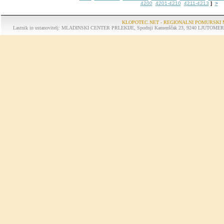
4200
4201-4210
4211-4213
>
]
KLOPOTEC.NET - REGIONALNI POMURSKI 
Lastnik in ustanovitelj: MLADINSKI CENTER PRLEKIJE, Spodnji Kamenščak 23, 9240 LJUTOMER, tel