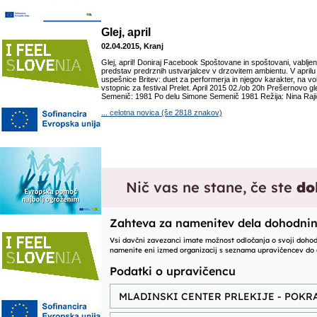
Glej, april
02.04.2015, Kranj
Glej, april! Doniraj Facebook Spoštovane in spoštovani, vabljen
predstav predrznih ustvarjalcev v drzovitem ambientu. V april
uspešnice Britev: duet za performerja in njegov karakter, na vol
vstopnic za festival Prelet. April 2015 02./ob 20h Prešernovo g
Semenič: 1981 Po delu Simone Semenič 1981 Režija: Nina Rajić
... celotna novica (še 2818 znakov)