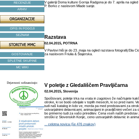
V galeriji Doma kulture Gornja Radgona je do 7. aprila na ogled r
RECENZIJE
P. Borko z naslovom Mlade sanje.
ARHIV
OPIS IN POGOJI
SEZNAM
Razstava
02.04.2015, POTRNA
V Pavlovi hiši je do 23. maja na ogled razstava fotografij Elia Ci
za naslovom Friulia & Štajerska.
GOSTOVANJE
SPLETNE SKUPINE
MC WIKI
Dejavnosti sofinancirajo:
V poletje z Gledališčem Pravljičarna
02.04.2015, Slovenija
Spoštovani, poletje trka na vrata in zagotovo že načrtujete kak
otroke, ki se bodo odvijale v toplih mesecih, ki so pred nami. Ve
tudi naš katalog in kdo ve, morda pa med predstavami za otroke
ustvarjalnimi delavnicami, animacijami in pravljičnimi večeri za 
bo primerno tudi za vašo prireditev. Cena vseh naših predstav 
stroški iz Slovenskih Konjic, ceno ustvarjalnih delavnic in animac
... celotna novica (še 476 znakov)