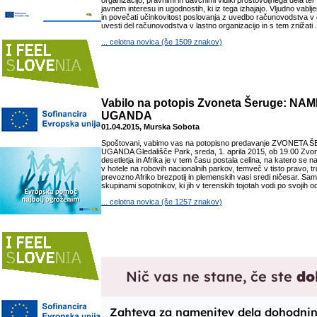
organizacijo, pravnimi in davčnimi vidiki prostovoljnega dela ter 
javnem interesu in ugodnostih, ki iz tega izhajajo. Vljudno vablj
in povečati učinkovitost poslovanja z uvedbo računovodstva v 
uvesti del računovodstva v lastno organizacijo in s tem znižati .
... celotna novica (še 1509 znakov)
Vabilo na potopis Zvoneta Šeruge: NAM
UGANDA
01.04.2015, Murska Sobota
Spoštovani, vabimo vas na potopisno predavanje ZVONETA
UGANDA Gledališče Park, sreda, 1. aprila 2015, ob 19.00 Zvone
desetletja in Afrika je v tem času postala celina, na katero se n
v hotele na robovih nacionalnih parkov, temveč v tisto pravo, 
prevozno Afriko brezpotij in plemenskih vasi sredi ničesar. Sam 
skupinami sopotnikov, ki jih v terenskih tojotah vodi po svojih o
... celotna novica (še 1257 znakov)