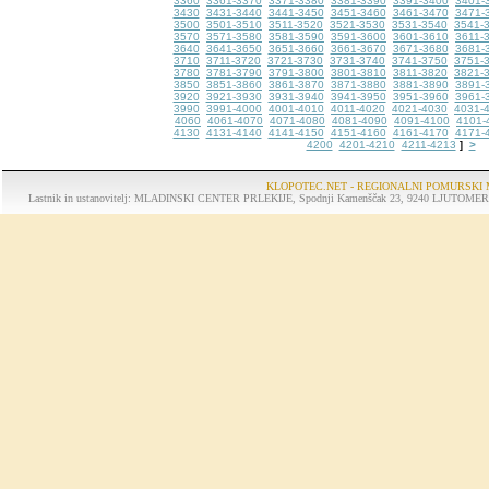
3360
3361-3370
3371-3380
3381-3390
3391-3400
3401-
3430
3431-3440
3441-3450
3451-3460
3461-3470
3471-
3500
3501-3510
3511-3520
3521-3530
3531-3540
3541-
3570
3571-3580
3581-3590
3591-3600
3601-3610
3611-
3640
3641-3650
3651-3660
3661-3670
3671-3680
3681-
3710
3711-3720
3721-3730
3731-3740
3741-3750
3751-
3780
3781-3790
3791-3800
3801-3810
3811-3820
3821-
3850
3851-3860
3861-3870
3871-3880
3881-3890
3891-
3920
3921-3930
3931-3940
3941-3950
3951-3960
3961-
3990
3991-4000
4001-4010
4011-4020
4021-4030
4031-
4060
4061-4070
4071-4080
4081-4090
4091-4100
4101-
4130
4131-4140
4141-4150
4151-4160
4161-4170
4171-
4200
4201-4210
4211-4213
>
]
KLOPOTEC.NET - REGIONALNI POMURSKI 
Lastnik in ustanovitelj: MLADINSKI CENTER PRLEKIJE, Spodnji Kamenščak 23, 9240 LJUTOMER, tel