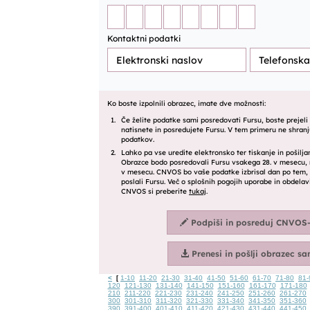
<
1-10
11-20
21-30
31-40
41-50
51-60
61-70
71-80
81-
[
120
121-130
131-140
141-150
151-160
161-170
171-180
210
211-220
221-230
231-240
241-250
251-260
261-270
300
301-310
311-320
321-330
331-340
341-350
351-360
390
391-400
401-410
411-420
421-430
431-440
441-450