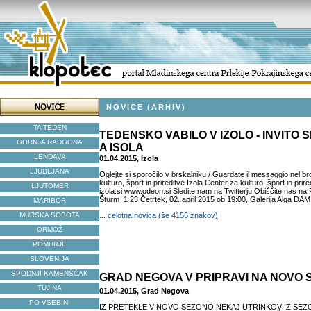
NOVICE (ARHIV)
TA TEDEN
TEDENSKO VABILO V IZOLO - INVITO
GORNJA RADGONA
A ISOLA
LENDAVA
01.04.2015, Izola
LJUBLJANA
Oglejte si sporočilo v brskalniku / Guardate il messaggio nel 
kulturo, šport in prireditve Izola Center za kulturo, šport in pri
LJUTOMER
izola.si www.odeon.si Sledite nam na Twitterju Obiščite nas na
Šturm_1 23 Četrtek, 02. april 2015 ob 19:00, Galerija Alga D
MARIBOR
MURSKA SOBOTA
... celotna novica (še 4156 znakov)
ORMOŽ
POMURJE
SLOVENIJA
SPODNJI KAMENŠČAK
GRAD NEGOVA V PRIPRAVI NA NOVO
TUJINA
01.04.2015, Grad Negova
PO VSEBINI
IZ PRETEKLE V NOVO SEZONO NEKAJ UTRINKOV IZ SEZON