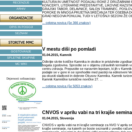
KULTURA IN UMETNOST PODAJALI ROKE Z DRUŽABNIMI 
RECENZIJE
KONCERTI, LITERARNE PREDSTAVITVE, LIKOVNE RAZST
ARHIV
GRAJSKI TABOR, DELAVNICE, SALON TRAMINEC, POSLO
POROKE IN MNOGA PRIJETNA SREČANJA TER OSEBNA D
GRAD NEGOVA PONUJAL TUDI V LETOŠNJI SEZONI ŽE OD 2
... celotna novica (še 366 znakov)
OPIS IN POGOJI
SEZNAM
V mestu diši po pomladi
GOSTOVANJE
01.04.2015, Kamnik
SPLETNE SKUPINE
Odkrijte skrite kotičke Kamnika in okolice in prisluhnite zgodbam
MC WIKI
bogata zgodovina. Sprostite se v objemu zdravilnih termalnih vo
centru zdravja. Prepustite se naravnim lepotam, ki jih v Kamniku 
podajte se v gore in se sprehodite med pastirji na edinstveni Vel
pa okusiti sladkosti in dobrote Okusov Kamnika. Kamnik turiz
Dejavnosti sofinancirajo:
Kamnik Kamniške turistične novičke 27. ...
... celotna novica (še 5053 znakov)
CNVOS v aprilu vabi na tri krajše semin
01.04.2015, Slovenija
CNVOS v aprilu vabi na tri krajše seminarje za NVO V aprilu smo
krajše seminarje, na katerih se boste seznanili z uvedbo raču