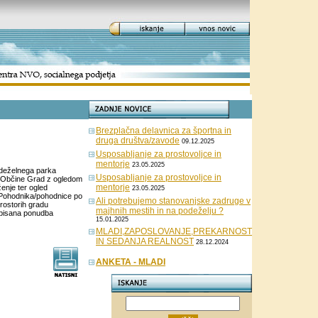
Brezplačna delavnica za športna in
druga društva/zavode
09.12.2025
Usposabljanje za prostovoljce in
mentorje
23.05.2025
rideželnega parka
Usposabljanje za prostovoljce in
u Občine Grad z ogledom
mentorje
ženje ter ogled
23.05.2025
o Pohodnika/pohodnice po
Ali potrebujemo stanovanjske zadruge v
rostorih gradu
majhnih mestih in na podeželju ?
 pisana ponudba
15.01.2025
MLADI,ZAPOSLOVANJE,PREKARNOST
IN SEDANJA REALNOST
28.12.2024
ANKETA - MLADI