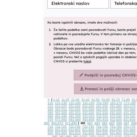
<
1-10
11-20
21-30
31-40
41-50
51-60
61-70
71-80
81-
[
120
121-130
131-140
141-150
151-160
161-170
171-180
210
211-220
221-230
231-240
241-250
251-260
261-270
300
301-310
311-320
321-330
331-340
341-350
351-360
390
391-400
401-410
411-420
421-430
431-440
441-450
480
481-490
491-500
501-510
511-520
521-530
531-540
570
571-580
581-590
591-600
601-610
611-620
621-630
660
661-670
671-680
682
683
684
685
686
687
688
]
681
710
711-720
721-730
731-740
741-750
751-760
761-770
800
801-810
811-820
821-830
831-840
841-850
851-860
890
891-900
901-910
911-920
921-930
931-940
941-950
980
981-990
991-1000
1001-1010
1011-1020
1021-10