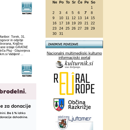
Ne
Po
To
Sr
Če
Pe
So
1
2
3
4
5
6
7
8
9
10
11
12
13
14
15
16
17
18
19
20
21
22
23
24
25
26
27
28
29
30
31
aribor: Torek, 31.
ovor in odprtje
dvorana, Knjižno
lirane izdaje GRATAE
rča Ptuj - Glazerjeva
Nacionalni multimedijski kulturno
.si Vabljeni! ...
informacijski portal