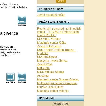
stična tržnica v
 ponudbo izdelkov ljudske
Javno dostopne točke
Regionalni pomurski multimedijski
center – RPMMC pri Mladinskem
ga prvenca
centru Prlekije
KID Kibla, Maribor
Mladinski center Krško
Zavod Lokalpatriot
knjige MOJE
deratorka Nina
KUD France Prešern Trnovo –
nek, predstavitev
Ljudmila
vabljeni!
KID Pina Koper
Masovna - Nova Gorica
Zavod K6/4
Mat kultra
MIKK Murska Sobota
Art center
Mladinski center Slovenj Gradec
Multimedijski center Gorenjske
Društvo Hiša kulture
Mladinski center Velenje
Avgust 2026