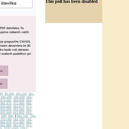
This poll has been disabled
90
91-100
101-110
111-
181-190
191-200
201-
271-280
281-290
291-
361-370
371-380
381-
451-460
461-470
471-
541-550
551-560
561-
631-640
641-650
651-
689
690
691-700
701-
[
771-780
781-790
791-
861-870
871-880
881-
951-960
961-970
971-
30
1031-1040
1041-