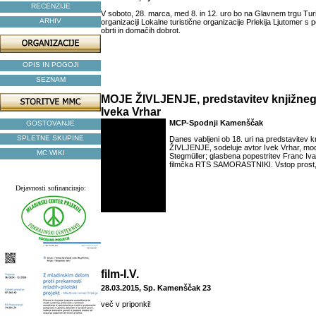
RECENZIJE
V soboto, 28. marca, med 8. in 12. uro bo na Glavnem trgu Turi
ARHIV
organizaciji Lokalne turistične organizacije Prlekija Ljutomer s
obrti in domačih dobrot.
OPIS IN POGOJI
SEZNAM
MOJE ŽIVLJENJE, predstavitev knjižne
Iveka Vrhar
MCP-Spodnji Kamenščak
GOSTOVANJE
SPLETNE SKUPINE
Danes vabljeni ob 18. uri na predstavitev 
ŽIVLJENJE, sodeluje avtor Ivek Vrhar, mo
MC WIKI
Stegmüller; glasbena popestritev Franc Iva
filmčka RTS SAMORASTNIKI. Vstop prost, 
Dejavnosti sofinancirajo:
film-I.V.
28.03.2015, Sp. Kamenščak 23
več v priponki!