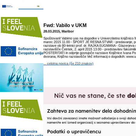
Fwd: Vabilo v UKM
28.03.2015, Maribor
Spoštovani! Vabimo vas na dogodke v Univerzitetno knjižnico M
marec 2015 11.00 - ŠPORT JE RESNA STVAR - predavanje, pog
razstave ob 80-letnici prof. dr. RAJKA šUGMANA - Glazerjeva 
razstavišče Četrtek, 2. april 2015 13.00 - predstavitev faksimi
POSTERITATI in odprtje gostujoče razstave Knjižnice Ivana Pot
dvorana, Knjižno razstavišče Več informacij o dogodkih: www.ukm
... celotna novica (še 210 znakov)