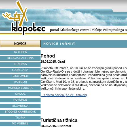
NOVICE (ARHIV)
TA TEDEN
Pohod
GORNJA RADGONA
28.03.2015, Grad
LENDAVA
V soboto, 28. marca, ob 10. uri se bo začel pri gradu pohod T
LJUBLJANA
Goričko-Raab-Orseg v dolžini dvanjast kilometrov po območj
naravnih in kulturnih znamenitosti. Po vrnitvi na grad bosta dru
LJUTOMER
velikonočnih delavnic in razstave. Pohod se vpiše v izkaznic
Goričkem. Med 10. in 16. uro bodo na grajskem dvorišču in v p
MARIBOR
velikonočne delavnice in razstava, obenem pa bo na stojnicah
MURSKA SOBOTA
velikonočnih in spomladanskih ...
ORMOŽ
... celotna novica (še 211 znakov)
POMURJE
SLOVENIJA
SPODNJI KAMENŠČAK
TUJINA
Turistična tržnica
PO VSEBINI
28.03.2015, Ljutomer