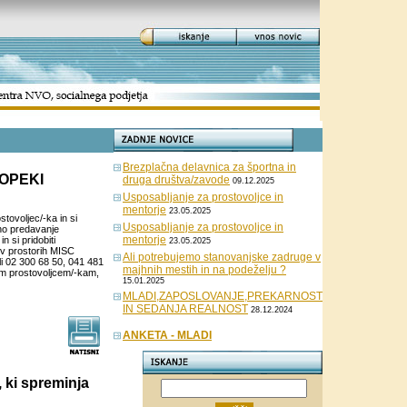
Brezplačna delavnica za športna in
FOPEKI
druga društva/zavode
09.12.2025
Usposabljanje za prostovoljce in
mentorje
23.05.2025
tovoljec/-ka in si
Usposabljanje za prostovoljce in
čno predavanje
mentorje
n si pridobiti
23.05.2025
i v prostorih MISC
Ali potrebujemo stanovanjske zadruge v
i 02 300 68 50, 041 481
majhnih mestih in na podeželju ?
m prostovoljcem/-kam,
15.01.2025
MLADI,ZAPOSLOVANJE,PREKARNOST
IN SEDANJA REALNOST
28.12.2024
ANKETA - MLADI
 ki spreminja