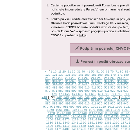
<
1-10
11-20
21-30
31-40
41-50
51-60
61-70
71-80
81-
[
120
121-130
131-140
141-150
151-160
161-170
171-180
210
211-220
221-230
231-240
241-250
251-260
261-270
300
301-310
311-320
321-330
331-340
341-350
351-360
390
391-400
401-410
411-420
421-430
431-440
441-450
480
481-490
491-500
501-510
511-520
521-530
531-540
570
571-580
581-590
591-600
601-610
611-620
621-630
660
661-670
671-680
681-690
691-700
701-710
711
740
742
743
744
745
746
747
748
749
750
751-7
]
741
[
790
791-800
801-810
811-820
821-830
831-840
841-850
880
881-890
891-900
901-910
911-920
921-930
931-940
970
971-980
981-990
991-1000
1001-1010
1011-1020
102
1050
1051-1060
1061-1070
1071-1080
1081-1090
1091-
1120
1121-1130
1131-1140
1141-1150
1151-1160
1161-1
1190
1191-1200
1201-1210
1211-1220
1221-1230
1231-
1260
1261-1270
1271-1280
1281-1290
1291-1300
1301-
1330
1331-1340
1341-1350
1351-1360
1361-1370
1371-
1400
1401-1410
1411-1420
1421-1430
1431-1440
1441-
1470
1471-1480
1481-1490
1491-1500
1501-1510
1511-