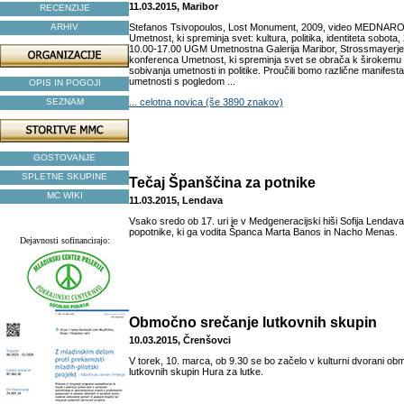
11.03.2015, Maribor
RECENZIJE
ARHIV
Stefanos Tsivopoulos, Lost Monument, 2009, video MED
Umetnost, ki spreminja svet: kultura, politika, identiteta sobota
10.00-17.00 UGM Umetnostna Galerija Maribor, Strossmayerj
konferenca Umetnost, ki spreminja svet se obrača k širokemu
sobivanja umetnosti in politike. Proučili bomo različne manifesta
umetnosti s pogledom ...
OPIS IN POGOJI
SEZNAM
... celotna novica (še 3890 znakov)
GOSTOVANJE
SPLETNE SKUPINE
Tečaj Španščina za potnike
MC WIKI
11.03.2015, Lendava
Vsako sredo ob 17. uri je v Medgeneracijski hiši Sofija Lendav
popotnike, ki ga vodita Španca Marta Banos in Nacho Menas.
Dejavnosti sofinancirajo:
Območno srečanje lutkovnih skupin
10.03.2015, Črenšovci
V torek, 10. marca, ob 9.30 se bo začelo v kulturni dvorani o
lutkovnih skupin Hura za lutke.