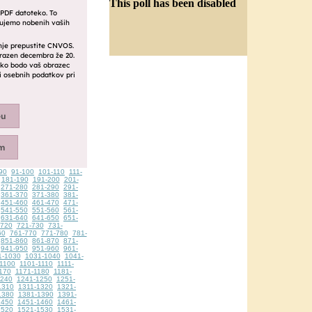
This poll has been disabled
90
91-100
101-110
111-
181-190
191-200
201-
271-280
281-290
291-
361-370
371-380
381-
451-460
461-470
471-
541-550
551-560
561-
631-640
641-650
651-
-720
721-730
731-
60
761-770
771-780
781-
851-860
861-870
871-
941-950
951-960
961-
1-1030
1031-1040
1041-
1100
1101-1110
1111-
170
1171-1180
1181-
1240
1241-1250
1251-
1310
1311-1320
1321-
1380
1381-1390
1391-
1450
1451-1460
1461-
1520
1521-1530
1531-