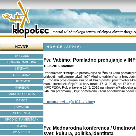
NOVICE (ARHIV)
TA TEDEN
Fw: Vabimo: Pomladno prebujanje v IN
GORNJA RADGONA
11.03.2015, Maribor
LENDAVA
Predstavitev "Evropska prostovoljna služba ali kako postati pros
LJUBLJANA
pridobiti medkulturne izkušnje?" Vljudno vabljen/-a na brezpla
“Evropska prostovoljna služba ali kako postati prostovoljec/-ka i
LJUTOMER
medkulturne izkušnje?”, ki bo v torek, 17. 3. 2015, ob 17.00 ur
INFOPEKA. Rok prijave je 16. 3. 2015 na infopeka@infopeka al
MARIBOR
246. Na predavanju, ki je namenjeno vsem nadobudnim bodoči
MURSKA SOBOTA
...
ORMOŽ
... celotna novica (še 8211 znakov)
POMURJE
SLOVENIJA
SPODNJI KAMENŠČAK
TUJINA
Fw: Mednarodna konferenca / Umetnost,
PO VSEBINI
svet: kultura, politika,identiteta