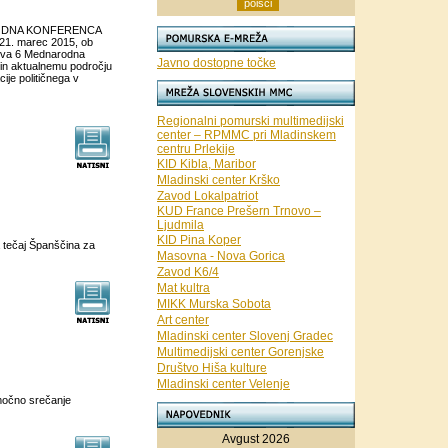
NARODNA KONFERENCA
, 21. marec 2015, ob
eva 6 Mednarodna
Javno dostopne točke
 in aktualnemu področju
cije političnega v
Regionalni pomurski multimedijski
center – RPMMC pri Mladinskem
centru Prlekije
KID Kibla, Maribor
Mladinski center Krško
Zavod Lokalpatriot
KUD France Prešern Trnovo –
Ljudmila
KID Pina Koper
a tečaj Španščina za
Masovna - Nova Gorica
Zavod K6/4
Mat kultra
MIKK Murska Sobota
Art center
Mladinski center Slovenj Gradec
Multimedijski center Gorenjske
Društvo Hiša kulture
Mladinski center Velenje
bmočno srečanje
Avgust 2026