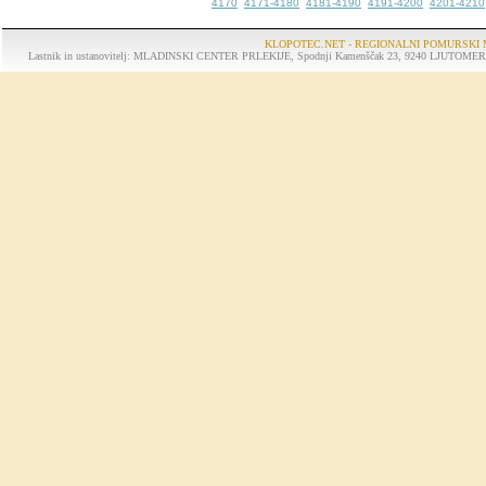
4170
4171-4180
4181-4190
4191-4200
4201-4210
KLOPOTEC.NET - REGIONALNI POMURSKI 
Lastnik in ustanovitelj: MLADINSKI CENTER PRLEKIJE, Spodnji Kamenščak 23, 9240 LJUTOMER, tel