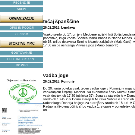
RECENZIJE
ARHIV
tečaj španščine
26.02.2015, Lendava
OPIS IN POGOJI
SEZNAM
Vsako sredo ob 17. uri je v Medgeneracijski hiši Sofija Lendav
popotnike, ki ga vodita Španca Marta Banos in Nacho Menas. V 
ob 15. uri bo delavnica Strojno šivanje-zaključek (Maja Guld), v
17.30 uri pa ashtanga Vinyasa joga (Mario Jembrih).
GOSTOVANJE
SPLETNE SKUPINE
MC WIKI
vadba joge
Dejavnosti sofinancirajo:
26.02.2015, Pomurje
Do 20. junija poteka vsak teden vadba joge v Pomurju v organiz
vsakdanjem življenju Maribor. Na ekonomski šoli v Murski Sobot
vsak četrtek ob 17.30 (učilnica 37). Joga za starejše je v Dom
sredo ob 13.45 in v Domu starejših Murska Sobota v sredo ob 1
radenskega Dosorja bo joga za starejše v sredo ob 18. uri. V 
Radgona (likovna učilnica) bo vadba 1. stopnje v ponedeljek ob 
uri.