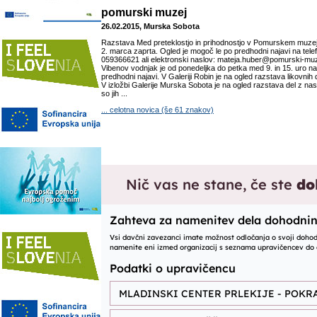
pomurski muzej
26.02.2015, Murska Sobota
Razstava Med preteklostjo in prihodnostjo v Pomurskem muze
2. marca zaprta. Ogled je mogoč le po predhodni najavi na tele
059366621 ali elektronski naslov: mateja.huber@pomurski-muze
Vibenov vodnjak je od ponedeljka do petka med 9. in 15. uro n
predhodni najavi. V Galeriji Robin je na ogled razstava likovn
V izložbi Galerije Murska Sobota je na ogled razstava del z na
so jih ...
... celotna novica (še 61 znakov)