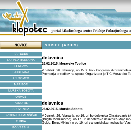
NOVICE (ARHIV)
TA TEDEN
delavnica
GORNJA RADGONA
26.02.2015, Moravske Toplice
LENDAVA
V četrtek, 26. februarja, ob 15.30 bo v kongresni dvorani hotel
LJUBLJANA
Promocija prireditev na spletu. Organizator je TIC Moravske To
LJUTOMER
MARIBOR
MURSKA SOBOTA
ORMOŽ
delavnica
POMURJE
26.02.2015, Murska Sobota
SLOVENIJA
SPODNJI KAMENŠČAK
V četrtek, 26. februarja, ob 16. uri bo delavnica Okraševanje šk
(Brigita Medžimorec), ob 17. uri debaterska delavnica Moje mne
TUJINA
Golob, Borut Miklus) in ob 19. uri transmisijska meditacija (Vlas
PO VSEBINI