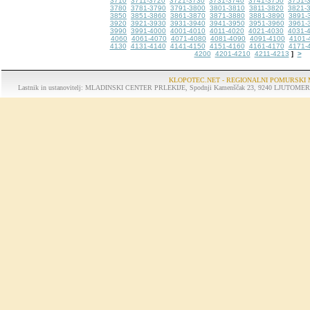
3710
3711-3720
3721-3730
3731-3740
3741-3750
3751-
3780
3781-3790
3791-3800
3801-3810
3811-3820
3821-
3850
3851-3860
3861-3870
3871-3880
3881-3890
3891-
3920
3921-3930
3931-3940
3941-3950
3951-3960
3961-
3990
3991-4000
4001-4010
4011-4020
4021-4030
4031-
4060
4061-4070
4071-4080
4081-4090
4091-4100
4101-
4130
4131-4140
4141-4150
4151-4160
4161-4170
4171-
4200
4201-4210
4211-4213
>
]
KLOPOTEC.NET - REGIONALNI POMURSKI 
Lastnik in ustanovitelj: MLADINSKI CENTER PRLEKIJE, Spodnji Kamenščak 23, 9240 LJUTOMER, tel