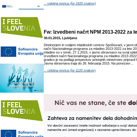
... celotna novica (še 1920 znakov)
Fw: Izvedbeni načrt NPM 2013-2022 za l
30.01.2015, Ljubljana
Direktorjem in vodjem mladinskih centrov Spoštovani, v javni o
načrt Nacionalnega programa za mladino 2013-2022 za leto 2
mladino so v torek, 27.1.2015, v javno obravnavo na svoji spletni
Izvedbeni načrt Nacionalnega programa za mladino 2013-2022 
gradivo je na podlagi prispevkov pristojnih ministrstev pripravi
Javna obravnava traja do 26. februarja 2015. Na povezavi ...
... celotna novica (še 1120 znakov)