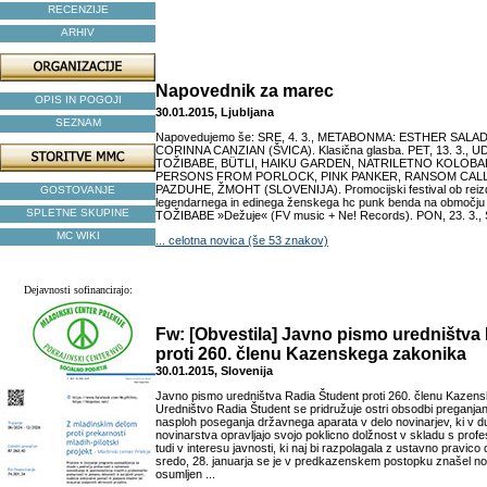
RECENZIJE
ARHIV
Napovednik za marec
OPIS IN POGOJI
30.01.2015, Ljubljana
SEZNAM
Napovedujemo še: SRE, 4. 3., METABONMA: ESTHER SALADI
CORINNA CANZIAN (ŠVICA). Klasična glasba. PET, 13. 3.,
TOŽIBABE, BÜTLI, HAIKU GARDEN, NATRILETNO KOLOBA
PERSONS FROM PORLOCK, PINK PANKER, RANSOM CAL
PAZDUHE, ŽMOHT (SLOVENIJA). Promocijski festival ob reizdaj
GOSTOVANJE
legendarnega in edinega ženskega hc punk benda na območju b
SPLETNE SKUPINE
TOŽIBABE »Dežuje« (FV music + Ne! Records). PON, 23. 3.,
MC WIKI
... celotna novica (še 53 znakov)
Dejavnosti sofinancirajo:
Fw: [Obvestila] Javno pismo uredništva
proti 260. členu Kazenskega zakonika
30.01.2015, Slovenija
Javno pismo uredništva Radia Študent proti 260. členu Kazen
Uredništvo Radia Študent se pridružuje ostri obsodbi preganjan
nasploh poseganja državnega aparata v delo novinarjev, ki v d
novinarstva opravljajo svojo poklicno dolžnost v skladu s profes
tudi v interesu javnosti, ki naj bi razpolagala z ustavno pravic
sredo, 28. januarja se je v predkazenskem postopku znašel nov
osumljen ...