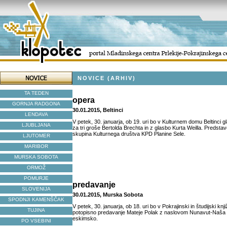
NOVICE (ARHIV)
TA TEDEN
opera
GORNJA RADGONA
30.01.2015, Beltinci
LENDAVA
V petek, 30. januarja, ob 19. uri bo v Kulturnem domu Beltinci
LJUBLJANA
za tri groše Bertolda Brechta in z glasbo Kurta Weilla. Predstav
skupina Kulturnega društva KPD Planine Sele.
LJUTOMER
MARIBOR
MURSKA SOBOTA
ORMOŽ
POMURJE
predavanje
SLOVENIJA
30.01.2015, Murska Sobota
SPODNJI KAMENŠČAK
V petek, 30. januarja, ob 18. uri bo v Pokrajinski in študijski kn
TUJINA
potopisno predavanje Mateje Polak z naslovom Nunavut-Naša ze
eskimsko.
PO VSEBINI