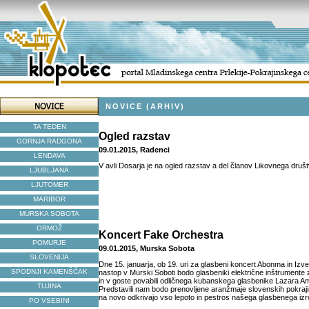
NOVICE (ARHIV)
TA TEDEN
Ogled razstav
GORNJA RADGONA
09.01.2015, Radenci
LENDAVA
V avli Dosarja je na ogled razstav a del članov Likovnega dru
LJUBLJANA
LJUTOMER
MARIBOR
MURSKA SOBOTA
ORMOŽ
Koncert Fake Orchestra
POMURJE
09.01.2015, Murska Sobota
SLOVENIJA
Dne 15. januarja, ob 19. uri za glasbeni koncert Abonma in Izve
SPODNJI KAMENŠČAK
nastop v Murski Soboti bodo glasbeniki električne inštrumente 
in v goste povabili odličnega kubanskega glasbenike Lazara Amed
TUJINA
Predstavili nam bodo prenovljene aranžmaje slovenskih pokrajin
na novo odkrivajo vso lepoto in pestros našega glasbenega izro
PO VSEBINI