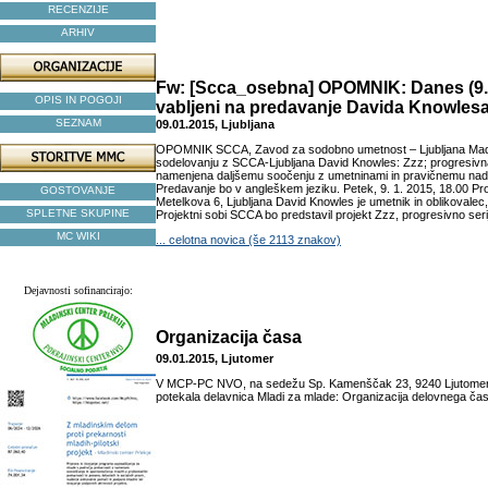
RECENZIJE
ARHIV
Fw: [Scca_osebna] OPOMNIK: Danes (9.1.
OPIS IN POGOJI
vabljeni na predavanje Davida Knowles
SEZNAM
09.01.2015, Ljubljana
OPOMNIK SCCA, Zavod za sodobno umetnost – Ljubljana Mad
sodelovanju z SCCA-Ljubljana David Knowles: Zzz; progresivna
namenjena daljšemu soočenju z umetninami in pravičnemu na
Predavanje bo v angleškem jeziku. Petek, 9. 1. 2015, 18.00 P
GOSTOVANJE
Metelkova 6, Ljubljana David Knowles je umetnik in oblikovalec,
SPLETNE SKUPINE
Projektni sobi SCCA bo predstavil projekt Zzz, progresivno serij
MC WIKI
... celotna novica (še 2113 znakov)
Dejavnosti sofinancirajo:
Organizacija časa
09.01.2015, Ljutomer
V MCP-PC NVO, na sedežu Sp. Kamenščak 23, 9240 Ljutomer 
potekala delavnica Mladi za mlade: Organizacija delovnega časa.