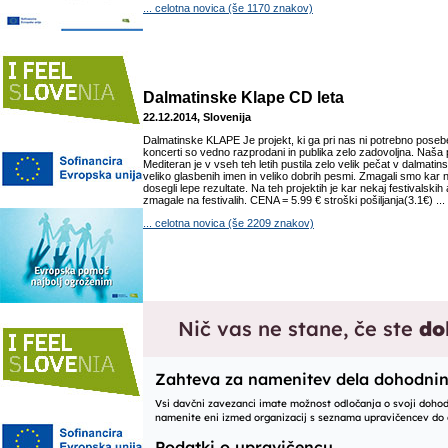
... celotna novica (še 1170 znakov)
Dalmatinske Klape CD leta
22.12.2014, Slovenija
Dalmatinske KLAPE Je projekt, ki ga pri nas ni potrebno posebej
koncerti so vedno razprodani in publika zelo zadovoljna. Naša
Mediteran je v vseh teh letih pustila zelo velik pečat v dalmatins
veliko glasbenih imen in veliko dobrih pesmi. Zmagali smo kar ne
dosegli lepe rezultate. Na teh projektih je kar nekaj festivalskih 
zmagale na festivalih. CENA = 5.99 € stroški pošiljanja(3.1€) ...
... celotna novica (še 2209 znakov)