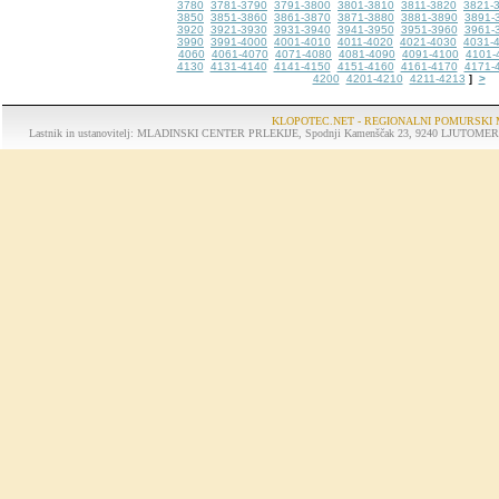
3780
3781-3790
3791-3800
3801-3810
3811-3820
3821-
3850
3851-3860
3861-3870
3871-3880
3881-3890
3891-
3920
3921-3930
3931-3940
3941-3950
3951-3960
3961-
3990
3991-4000
4001-4010
4011-4020
4021-4030
4031-
4060
4061-4070
4071-4080
4081-4090
4091-4100
4101-
4130
4131-4140
4141-4150
4151-4160
4161-4170
4171-
4200
4201-4210
4211-4213
>
]
KLOPOTEC.NET - REGIONALNI POMURSKI 
Lastnik in ustanovitelj: MLADINSKI CENTER PRLEKIJE, Spodnji Kamenščak 23, 9240 LJUTOMER, tel