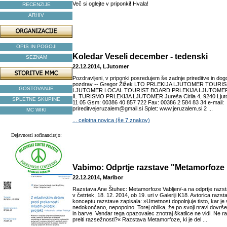
Več si oglejte v priponki! Hvala!
RECENZIJE
ARHIV
OPIS IN POGOJI
Koledar Veseli december - tedenski
SEZNAM
22.12.2014, LJutomer
Pozdravljeni, v priponki posredujem še zadnje prireditve in dog
pozdrav -- Gregor Žižek LTO PRLEKIJA LJUTOMER TOUR
GOSTOVANJE
LJUTOMER LOCAL TOURIST BOARD PRLEKIJA LJUTOME
IL TURISMO PRLEKIJA LJUTOMER Jureša Cirila 4, 9240 Ljuto
SPLETNE SKUPINE
11 05 Gsm: 00386 40 857 722 Fax: 00386 2 584 83 34 e-mail:
prireditvejeruzalem@gmail.si Splet: www.jeruzalem.si 2 ...
MC WIKI
... celotna novica (še 7 znakov)
Dejavnosti sofinancirajo:
Vabimo: Odprtje razstave "Metamorfoze
22.12.2014, Maribor
Razstava Ane Štuhec: Metamorfoze Vabljen/-a na odprtje razs
v četrtek, 18. 12. 2014, ob 19. uri v Galeriji K18. Avtorica razst
konceptu razstave zapisala: »Umetnost dopolnjuje tisto, kar je 
nedokončano, nepopolno. Torej oblika, že po svoji nravi dovrše
in barve. Vendar tega opazovalec znotraj škatlice ne vidi. Ne 
preiti razsežnosti?« Razstava Metamorfoze, ki je del ...