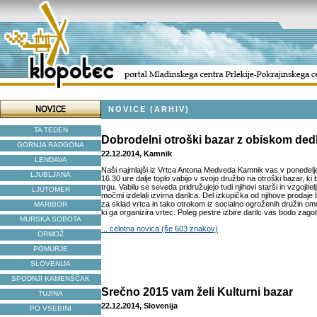
NOVICE (ARHIV)
TA TEDEN
Dobrodelni otroški bazar z obiskom de
GORNJA RADGONA
22.12.2014, Kamnik
LENDAVA
Naši najmlajši iz Vrtca Antona Medveda Kamnik vas v ponedelj
LJUBLJANA
16.30 ure dalje toplo vabijo v svojo družbo na otroški bazar, k
trgu. Vabilu se seveda pridružujejo tudi njihovi starši in vzgojitel
LJUTOMER
močmi izdelali izvirna darilca. Del izkupička od njihove prodaje 
za sklad vrtca in tako otrokom iz socialno ogroženih družin omo
MARIBOR
ki ga organizira vrtec. Poleg pestre izbire darilc vas bodo zagot
MURSKA SOBOTA
... celotna novica (še 603 znakov)
ORMOŽ
POMURJE
SLOVENIJA
SPODNJI KAMENŠČAK
Srečno 2015 vam želi Kulturni bazar
TUJINA
22.12.2014, Slovenija
PO VSEBINI