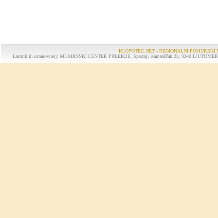
KLOPOTEC.NET - REGIONALNI POMURSKI 
Lastnik in ustanovitelj: MLADINSKI CENTER PRLEKIJE, Spodnji Kamenščak 23, 9240 LJUTOMER, tel