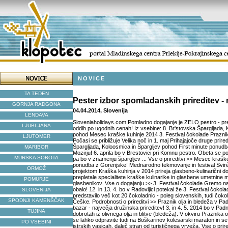
NOVICE
TA TEDEN
Pester izbor spomladanskih prireditev -
GORNJA RADGONA
04.04.2014, Slovenija
LENDAVA
Sloveniaholidays.com Pomladno dogajanje je ZELO pestro - prev
LJUBLJANA
oddih po ugodnih cenah! Iz vsebine: 8. Br'stovska Špargljada, 
pohod Mesec kraške kuhinje 2014 3. Festival čokolade Praznik 
LJUTOMER
Počasi se približuje Velika noč in 1. maj Prihajajoče druge prire
Špargljada, Koloosmica in Špargljev pohod First minute ponudb
MARIBOR
Mozirju! 6. aprila bo v Brestovici pri Komnu pestro. Obeta se p
MURSKA SOBOTA
pa bo v znamenju špargljev ... Vse o prireditvi >> Mesec kraš
ponudba z Gorenjske! Mednarodno tekmovanje in festival Sviré
ORMOŽ
projektom Kraška kuhinja v 2014 prireja glasbeno-kulinarični d
prepletale specialitete kraške kulinarike in glasbene umetnine m
POMURJE
glasbenikov. Vse o dogajanju >> 3. Festival čokolade Gremo n
obalo! 12. in 13. 4. bo v Radovljici potekal že 3. Festival čokol
SLOVENIJA
predstavilo več kot 20 čokoladnic - poleg slovenskih, tudi čokola
SPODNJI KAMENŠČAK
Češke. Podrobnosti o prireditvi >> Praznik olja in bledeža v Pad
bazar - največja družinska prireditev! 3. in 4. 5. 2014 bo v Padn
TUJINA
dobrotah iz olivnega olja in blitve (bledeža). V okviru Praznika 
se lahko odpravite tudi na Boškarinov kolesarski maraton in se 
PO VSEBINI
istrskih vasicah, daleč stran od turističnega vrveža. Vse o prir