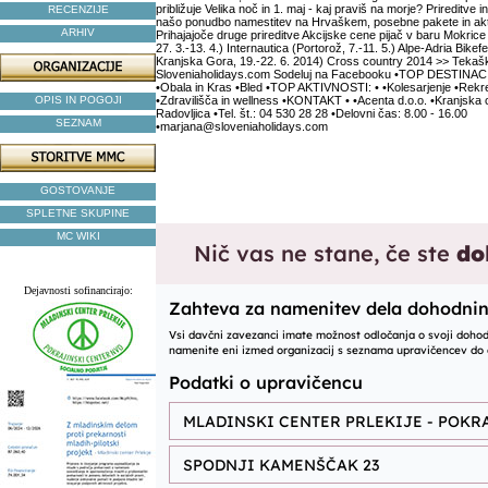
približuje Velika noč in 1. maj - kaj praviš na morje? Prireditve i
RECENZIJE
našo ponudbo namestitev na Hrvaškem, posebne pakete in ak
ARHIV
Prihajajoče druge prireditve Akcijske cene pijač v baru Mokrice 
27. 3.-13. 4.) Internautica (Portorož, 7.-11. 5.) Alpe-Adria Bikefes
Kranjska Gora, 19.-22. 6. 2014) Cross country 2014 >> Tekašk
Sloveniaholidays.com Sodeluj na Facebooku •TOP DESTINACIJE
•Obala in Kras •Bled •TOP AKTIVNOSTI: • •Kolesarjenje •Rekrea
OPIS IN POGOJI
•Zdravilišča in wellness •KONTAKT • •Acenta d.o.o. •Kranjska 
Radovljica •Tel. št.: 04 530 28 28 •Delovni čas: 8.00 - 16.00
SEZNAM
•marjana@sloveniaholidays.com
GOSTOVANJE
SPLETNE SKUPINE
MC WIKI
Dejavnosti sofinancirajo: