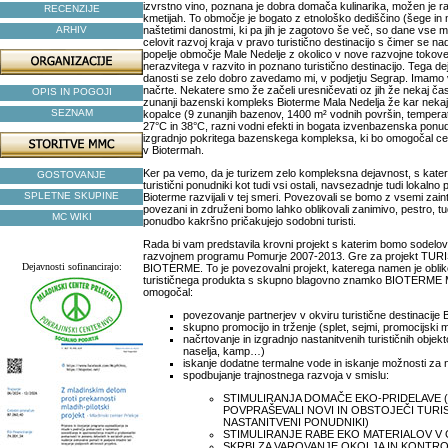
izvrstno vino, poznana je dobra domača kulinarika, možen je r
RECENZIJE
kmetijah. To območje je bogato z etnološko dediščino (šege in
ARHIV
naštetimi danostmi, ki pa jih je zagotovo še več, so dane vse 
celovit razvoj kraja v pravo turistično destinacijo s čimer se n
popelje območje Male Nedelje z okolico v nove razvojne tokove
nerazvitega v razvito in poznano turistično destinacijo. Tega de
danosti se zelo dobro zavedamo mi, v podjetju Segrap. Imamo v
načrte. Nekatere smo že začeli uresničevati oz jih že nekaj č
OPIS IN POGOJI
zunanji bazenski kompleks Bioterme Mala Nedelja že kar nekaj
SEZNAM
kopalce (9 zunanjih bazenov, 1400 m² vodnih površin, temper
27°C in 38°C, razni vodni efekti in bogata izvenbazenska ponu
izgradnjo pokritega bazenskega kompleksa, ki bo omogočal ce
v Biotermah.
Ker pa vemo, da je turizem zelo kompleksna dejavnost, s kate
GOSTOVANJE
turistični ponudniki kot tudi vsi ostali, navsezadnje tudi lokalno
SPLETNE SKUPINE
Bioterme razvijali v tej smeri. Povezovali se bomo z vsemi zainte
povezani in združeni bomo lahko oblikovali zanimivo, pestro, tu
MC WIKI
ponudbo kakršno pričakujejo sodobni turisti.
Rada bi vam predstavila krovni projekt s katerim bomo sodelov
razvojnem programu Pomurje 2007-2013. Gre za projekt T
Dejavnosti sofinancirajo:
BIOTERME. To je povezovalni projekt, katerega namen je oblik
turističnega produkta s skupno blagovno znamko BIOTERME Ma
omogočal:
povezovanje partnerjev v okviru turistične destinacije 
skupno promocijo in trženje (splet, sejmi, promocijski 
načrtovanje in izgradnjo nastanitvenih turističnih objek
naselja, kamp…)
iskanje dodatne termalne vode in iskanje možnosti za n
spodbujanje trajnostnega razvoja v smislu:
STIMULIRANJA DOMAČE EKO-PRIDELAVE 
POVPRAŠEVALI NOVI IN OBSTOJEČI TURI
NASTANITVENI PONUDNIKI)
STIMULIRANJE RABE EKO MATERIALOV V
SKRBI ZA VAROVANJE OKOLJA IN KONTR