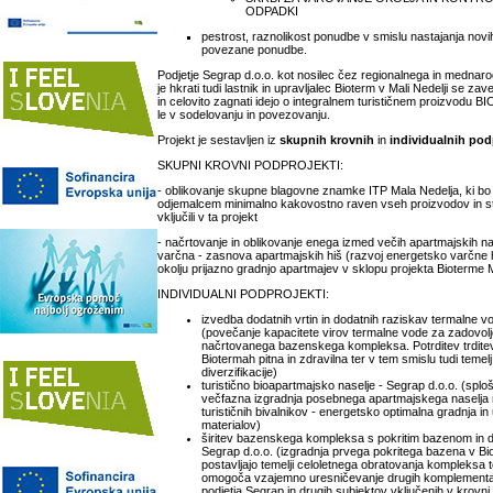
ODPADKI
pestrost, raznolikost ponudbe v smislu nastajanja novih
povezane ponudbe.
Podjetje Segrap d.o.o. kot nosilec čez regionalnega in mednar
je hkrati tudi lastnik in upravljalec Bioterm v Mali Nedelji se 
in celovito zagnati idejo o integralnem turističnem proizvodu
le v sodelovanju in povezovanju.
Projekt je sestavljen iz
skupnih krovnih
in
individualnih pod
SKUPNI KROVNI PODPROJEKTI:
- oblikovanje skupne blagovne znamke ITP Mala Nedelja, ki bo 
odjemalcem minimalno kakovostno raven vseh proizvodov in sto
vključili v ta projekt
- načrtovanje in oblikovanje enega izmed večih apartmajskih nas
varčna - zasnova apartmajskih hiš (razvoj energetsko varčne 
okolju prijazno gradnjo apartmajev v sklopu projekta Bioterme 
INDIVIDUALNI PODPROJEKTI:
izvedba dodatnih vrtin in dodatnih raziskav termalne v
(povečanje kapacitete virov termalne vode za zadovolj
načrtovanega bazenskega kompleksa. Potrditev trditev
Biotermah pitna in zdravilna ter v tem smislu tudi temel
diverzifikacije)
turistično bioapartmajsko naselje - Segrap d.o.o. (splošni
večfazna izgradnja posebnega apartmajskega naselja n
turističnih bivalnikov - energetsko optimalna gradnja i
materialov)
širitev bazenskega kompleksa s pokritim bazenom in 
Segrap d.o.o. (izgradnja prvega pokritega bazena v Bi
postavljajo temelji celoletnega obratovanja kompleksa t
omogoča vzajemno uresničevanje drugih komplementar
podjetja Segrap in drugih subjektov vključenih v krovni