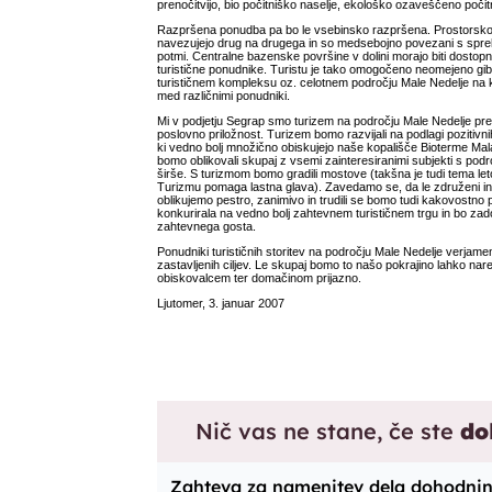
prenočitvijo, bio počitniško naselje, ekološko ozaveščeno poč
Razpršena ponudba pa bo le vsebinsko razpršena. Prostorsko s
navezujejo drug na drugega in so medsebojno povezani s spreha
potmi. Centralne bazenske površine v dolini morajo biti dostop
turistične ponudnike. Turistu je tako omogočeno neomejeno gi
turističnem kompleksu oz. celotnem področju Male Nedelje na k
med različnimi ponudniki.
Mi v podjetju Segrap smo turizem na področju Male Nedelje p
poslovno priložnost. Turizem bomo razvijali na podlagi pozitivn
ki vedno bolj množično obiskujejo naše kopališče Bioterme Mal
bomo oblikovali skupaj z vsemi zainteresiranimi subjekti s podro
širše. S turizmom bomo gradili mostove (takšna je tudi tema let
Turizmu pomaga lastna glava). Zavedamo se, da le združeni in
oblikujemo pestro, zanimivo in trudili se bomo tudi kakovostno 
konkurirala na vedno bolj zahtevnem turističnem trgu in bo zado
zahtevnega gosta.
Ponudniki turističnih storitev na področju Male Nedelje verja
zastavljenih ciljev. Le skupaj bomo to našo pokrajino lahko nar
obiskovalcem ter domačinom prijazno.
Ljutomer, 3. januar 2007