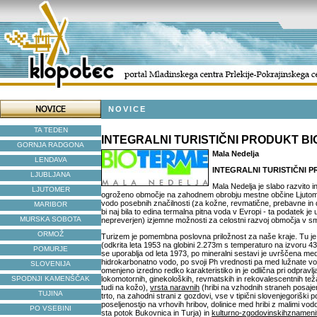
NOVICE
TA TEDEN
INTEGRALNI TURISTIČNI PRODUKT B
GORNJA RADGONA
Mala Nedelja
LENDAVA
INTEGRALNI TURISTIČNI 
LJUBLJANA
Mala Nedelja je slabo razvito 
LJUTOMER
ogroženo območje na zahodnem obrobju mestne občine Ljutome
vodo posebnih značilnosti (za kožne, revmatične, prebavne in 
MARIBOR
bi naj bila to edina termalna pitna voda v Evropi - ta podatek je u
MURSKA SOBOTA
nepreverjen) izjemne možnosti za celostni razvoj območja v sm
ORMOŽ
Turizem je pomembna poslovna priložnost za naše kraje. Tu j
(odkrita leta 1953 na globini 2.273m s temperaturo na izvoru 
POMURJE
se uporablja od leta 1973, po mineralni sestavi je uvrščena med
hidrokarbonatno vodo, po svoji Ph vrednosti pa med lužnate vo
SLOVENIJA
omenjeno izredno redko karakteristiko in je odlična pri odpravlj
SPODNJI KAMENŠČAK
lokomotornih, ginekoloških, revmatskih in rekovalescentnih tež
tudi na kožo),
vrsta naravnih
(hribi na vzhodnih straneh posaje
TUJINA
trto, na zahodni strani z gozdovi, vse v tipični slovenjegoriški p
poseljenostjo na vrhovih hribov, dolinice med hribi z malimi vod
PO VSEBINI
sta potok Bukovnica in Turja) in
kulturno-zgodovinskih
znamenit