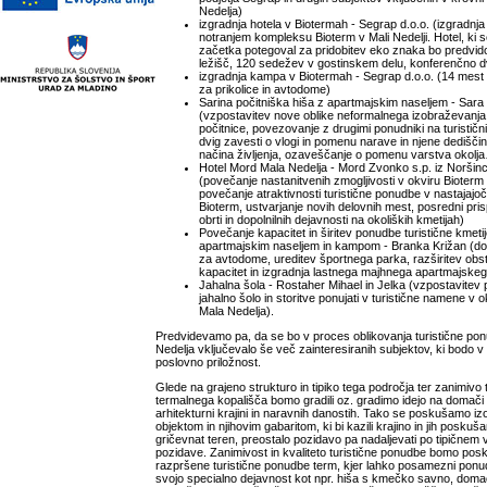
Nedelja)
izgradnja hotela v Biotermah - Segrap d.o.o. (izgradnj
notranjem kompleksu Bioterm v Mali Nedelji. Hotel, ki s
začetka potegoval za pridobitev eko znaka bo predvid
ležišč, 120 sedežev v gostinskem delu, konferenčno d
izgradnja kampa v Biotermah - Segrap d.o.o. (14 mest 
za prikolice in avtodome)
Sarina počitniška hiša z apartmajskim naseljem - Sara
(vzpostavitev nove oblike neformalnega izobraževanja t
počitnice, povezovanje z drugimi ponudniki na turistični
dvig zavesti o vlogi in pomenu narave in njene dedišči
načina življenja, ozaveščanje o pomenu varstva okolj
Hotel Mord Mala Nedelja - Mord Zvonko s.p. iz Noršinc
(povečanje nastanitvenih zmogljivosti v okviru Bioterm
povečanje atraktivnosti turistične ponudbe v nastaja
Bioterm, ustvarjanje novih delovnih mest, posredni pri
obrti in dopolnilnih dejavnosti na okoliških kmetijah)
Povečanje kapacitet in širitev ponudbe turistične kmet
apartmajskim naseljem in kampom - Branka Križan (
za avtodome, ureditev športnega parka, razširitev obst
kapacitet in izgradnja lastnega majhnega apartmajskeg
Jahalna šola - Rostaher Mihael in Jelka (vzpostavitev 
jahalno šolo in storitve ponujati v turistične namene v 
Mala Nedelja).
Predvidevamo pa, da se bo v proces oblikovanja turistične po
Nedelja vključevalo še več zainteresiranih subjektov, ki bodo v 
poslovno priložnost.
Glede na grajeno strukturo in tipiko tega področja ter zanimivo
termalnega kopališča bomo gradili oz. gradimo idejo na domači
arhitekturni krajini in naravnih danostih. Tako se poskušamo izo
objektom in njihovim gabaritom, ki bi kazili krajino in jih poskuš
gričevnat teren, preostalo pozidavo pa nadaljevati po tipičnem
pozidave. Zanimivost in kvaliteto turistične ponudbe bomo pos
razpršene turistične ponudbe term, kjer lahko posamezni ponud
svojo specialno dejavnost kot npr. hiša s kmečko savno, domač