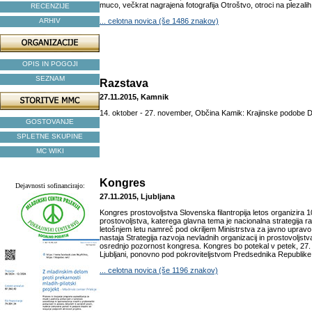
muco, večkrat nagrajena fotografija Otroštvo, otroci na plezalih 
RECENZIJE
ARHIV
... celotna novica (še 1486 znakov)
OPIS IN POGOJI
SEZNAM
Razstava
27.11.2015, Kamnik
14. oktober - 27. november, Občina Kamik: Krajinske podobe D
GOSTOVANJE
SPLETNE SKUPINE
MC WIKI
Kongres
Dejavnosti sofinancirajo:
27.11.2015, Ljubljana
Kongres prostovoljstva Slovenska filantropija letos organizira 
prostovoljstva, katerega glavna tema je nacionalna strategija r
letošnjem letu namreč pod okriljem Ministrstva za javno uprav
nastaja Strategija razvoja nevladnih organizacij in prostovoljstv
osrednjo pozornost kongresa. Kongres bo potekal v petek, 27
Ljubljani, ponovno pod pokroviteljstvom Predsednika Republike 
... celotna novica (še 1196 znakov)