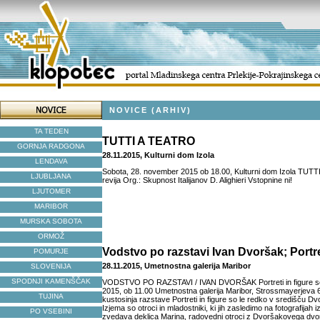
NOVICE (ARHIV)
TA TEDEN
TUTTI A TEATRO
GORNJA RADGONA
28.11.2015, Kulturni dom Izola
LENDAVA
Sobota, 28. november 2015 ob 18.00, Kulturni dom Izola TUT
LJUBLJANA
revija Org.: Skupnost Italijanov D. Alighieri Vstopnine ni!
LJUTOMER
MARIBOR
MURSKA SOBOTA
ORMOŽ
Vodstvo po razstavi Ivan Dvoršak; Portret
POMURJE
28.11.2015, Umetnostna galerija Maribor
SLOVENIJA
SPODNJI KAMENŠČAK
VODSTVO PO RAZSTAVI / IVAN DVORŠAK Portreti in figure s
2015, ob 11.00 Umetnostna galerija Maribor, Strossmayerjeva 6 
TUJINA
kustosinja razstave Portreti in figure so le redko v središču 
Izjema so otroci in mladostniki, ki jih zasledimo na fotografijah i
PO VSEBINI
zvedava deklica Marina, radovedni otroci z Dvoršakovega dvo