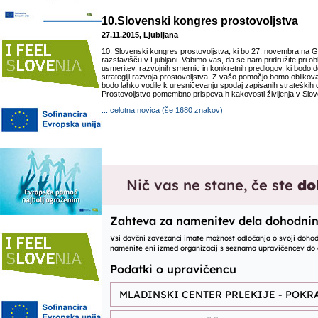
10.Slovenski kongres prostovoljstva
27.11.2015, Ljubljana
10. Slovenski kongres prostovoljstva, ki bo 27. novembra na
razstavišču v Ljubljani. Vabimo vas, da se nam pridružite pri ob
usmeritev, razvojnih smernic in konkretnih predlogov, ki bodo d
strategiji razvoja prostovoljstva. Z vašo pomočjo bomo oblikova
bodo lahko vodile k uresničevanju spodaj zapisanih strateških c
Prostovoljstvo pomembno prispeva h kakovosti življenja v Sloveni
... celotna novica (še 1680 znakov)