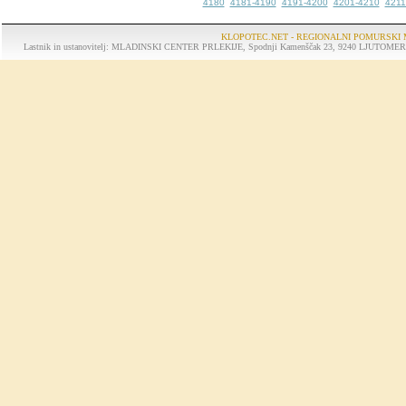
4180
4181-4190
4191-4200
4201-4210
4211
KLOPOTEC.NET - REGIONALNI POMURSKI 
Lastnik in ustanovitelj: MLADINSKI CENTER PRLEKIJE, Spodnji Kamenščak 23, 9240 LJUTOMER, tel