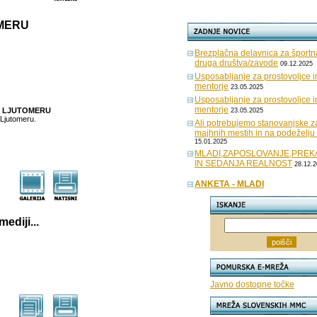
OMERU
Brezplačna delavnica za športn
druga društva/zavode
09.12.2025
Usposabljanje za prostovoljce i
mentorje
23.05.2025
Usposabljanje za prostovoljce i
mentorje
V LJUTOMERU
23.05.2025
 Ljutomeru.
Ali potrebujemo stanovanjske z
majhnih mestih in na podeželju
15.01.2025
MLADI,ZAPOSLOVANJE,PRE
IN SEDANJA REALNOST
28.12.2
ANKETA - MLADI
mediji...
Javno dostopne točke