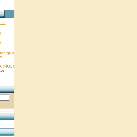
a in
n
n
adruge v
 ?
KARNOST
024