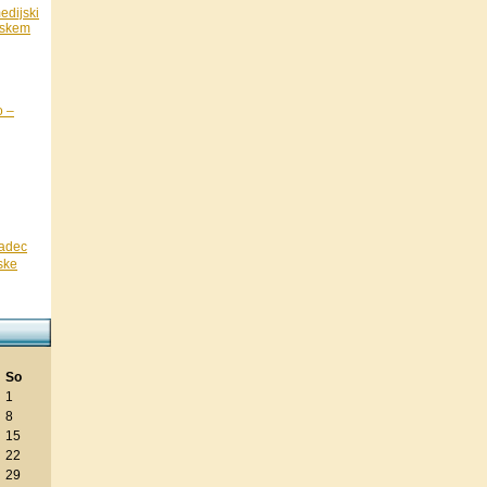
edijski
nskem
o –
radec
ske
e
So
1
8
15
22
29