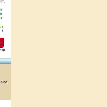
obil -
abled