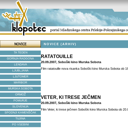
NOVICE (ARHIV)
TA TEDEN
RATATOUILLE
GORNJA RADGONA
20.09.2007, Soboški kino Murska Sobota
LENDAVA
Film ratatouille nova risanka Soboški kino Murska Sobota ob 18
LJUBLJANA
LJUTOMER
MARIBOR
MURSKA SOBOTA
ORMOŽ
VETER, KI TRESE JEČMEN
POMURJE
20.09.2007, Soboški kino Murska Sobota
SLOVENIJA
Film Veter, ki trese ječmen Soboški kino Murska Sobota ob 20.0
SPODNJI KAMENŠČAK
TUJINA
PO VSEBINI