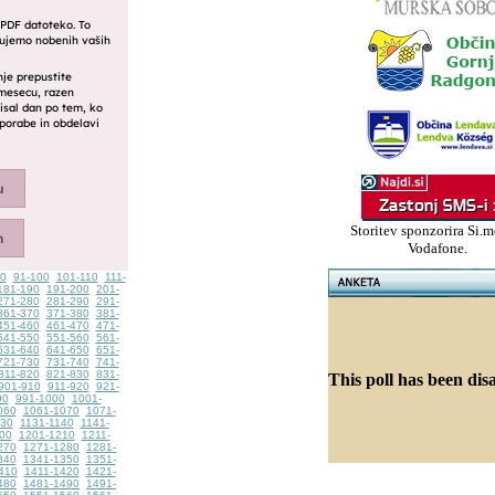
Storitev sponzorira Si.m
Vodafone.
90
91-100
101-110
111-
181-190
191-200
201-
271-280
281-290
291-
361-370
371-380
381-
451-460
461-470
471-
541-550
551-560
561-
631-640
641-650
651-
721-730
731-740
741-
811-820
821-830
831-
This poll has been dis
901-910
911-920
921-
90
991-1000
1001-
060
1061-1070
1071-
130
1131-1140
1141-
00
1201-1210
1211-
270
1271-1280
1281-
340
1341-1350
1351-
410
1411-1420
1421-
480
1481-1490
1491-