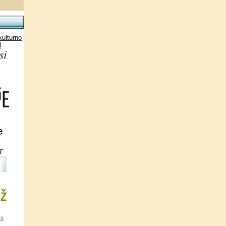
kulturno
l