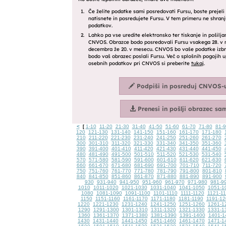
<
1-10
11-20
21-30
31-40
41-50
51-60
61-70
71-80
81-
[
120
121-130
131-140
141-150
151-160
161-170
171-180
210
211-220
221-230
231-240
241-250
251-260
261-270
300
301-310
311-320
321-330
331-340
341-350
351-360
390
391-400
401-410
411-420
421-430
431-440
441-450
480
481-490
491-500
501-510
511-520
521-530
531-540
570
571-580
581-590
591-600
601-610
611-620
621-630
660
661-670
671-680
681-690
691-700
701-710
711-720
750
751-760
761-770
771-780
781-790
791-800
801-810
840
841-850
851-860
861-870
871-880
881-890
891-900
930
931-940
941-950
951-960
961-970
971-980
981-9
1010
1011-1020
1021-1030
1031-1040
1041-1050
1051-1
1080
1081-1090
1091-1100
1101-1110
1111-1120
1121-1
1150
1151-1160
1161-1170
1171-1180
1181-1190
1191-12
1220
1221-1230
1231-1240
1241-1250
1251-1260
1261-1
1290
1291-1300
1301-1310
1311-1320
1321-1330
1331-1
1360
1361-1370
1371-1380
1381-1390
1391-1400
1401-1
1430
1431-1440
1441-1450
1451-1460
1461-1470
1471-1