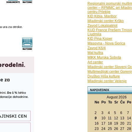
Regionalni pomurski multim
center – RPMMC pri Mladi
centru Prlekije
KID Kibla, Maribor
Mladinski center Krško
Zavod Lokalpatriot
a ura za otroke.
KUD France Prešern Trnov
Ljudmila
KID Pina Koper
Masovna - Nova Gorica
Zavod K6/4
Mat kultra
MIKK Murska Sobota
Art center
Mladinski center Slovenj G
Multimedijski center Gorenj
Društvo Hiša kulture
Mladinski center Velenje
Avgust 2026
Ne
Po
To
Sr
Če
P
2
3
4
5
6
7
9
10
11
12
13
14
16
17
18
19
20
21
23
24
25
26
27
28