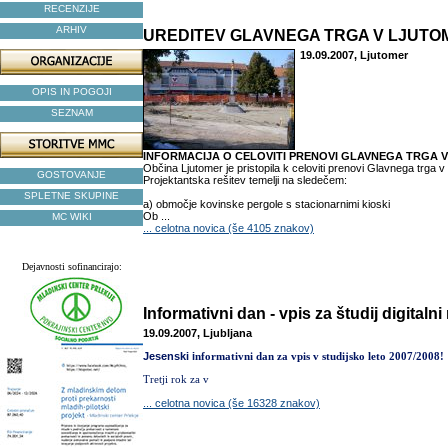
RECENZIJE
ARHIV
UREDITEV GLAVNEGA TRGA V LJUT
19.09.2007, Ljutomer
OPIS IN POGOJI
SEZNAM
INFORMACIJA O CELOVITI PRENOVI GLAVNEGA TRGA 
Občina Ljutomer je pristopila k celoviti prenovi Glavnega trga v
GOSTOVANJE
Projektantska rešitev temelji na sledečem:
SPLETNE SKUPINE
a) območje kovinske pergole s stacionarnimi kioski
Ob ...
MC WIKI
... celotna novica (še 4105 znakov)
Dejavnosti sofinancirajo:
Informativni dan - vpis za študij digitalni 
19.09.2007, Ljubljana
Jesenski i
nformativni dan za vpis v studijsko leto 2007/2008!
Tretji rok za v
... celotna novica (še 16328 znakov)