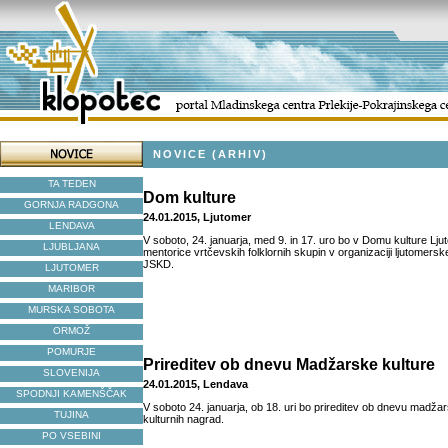
NOVICE (ARHIV)
TA TEDEN
Dom kulture
GORNJA RADGONA
24.01.2015, Ljutomer
LENDAVA
V soboto, 24. januarja, med 9. in 17. uro bo v Domu kulture Lj
LJUBLJANA
mentorice vrtčevskih folklornih skupin v organizaciji ljutomer
JSKD.
LJUTOMER
MARIBOR
MURSKA SOBOTA
ORMOŽ
POMURJE
Prireditev ob dnevu Madžarske kulture
SLOVENIJA
24.01.2015, Lendava
SPODNJI KAMENŠČAK
V soboto 24. januarja, ob 18. uri bo prireditev ob dnevu madžars
TUJINA
kulturnih nagrad.
PO VSEBINI