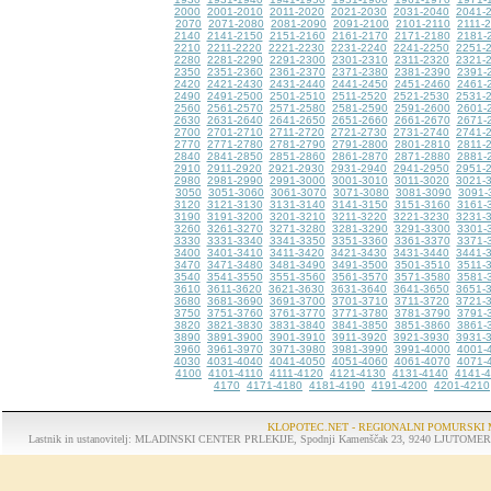
2000
2001-2010
2011-2020
2021-2030
2031-2040
2041-
2070
2071-2080
2081-2090
2091-2100
2101-2110
2111-
2140
2141-2150
2151-2160
2161-2170
2171-2180
2181-
2210
2211-2220
2221-2230
2231-2240
2241-2250
2251-
2280
2281-2290
2291-2300
2301-2310
2311-2320
2321-
2350
2351-2360
2361-2370
2371-2380
2381-2390
2391-
2420
2421-2430
2431-2440
2441-2450
2451-2460
2461-
2490
2491-2500
2501-2510
2511-2520
2521-2530
2531-
2560
2561-2570
2571-2580
2581-2590
2591-2600
2601-
2630
2631-2640
2641-2650
2651-2660
2661-2670
2671-
2700
2701-2710
2711-2720
2721-2730
2731-2740
2741-
2770
2771-2780
2781-2790
2791-2800
2801-2810
2811-
2840
2841-2850
2851-2860
2861-2870
2871-2880
2881-
2910
2911-2920
2921-2930
2931-2940
2941-2950
2951-
2980
2981-2990
2991-3000
3001-3010
3011-3020
3021-
3050
3051-3060
3061-3070
3071-3080
3081-3090
3091-
3120
3121-3130
3131-3140
3141-3150
3151-3160
3161-
3190
3191-3200
3201-3210
3211-3220
3221-3230
3231-
3260
3261-3270
3271-3280
3281-3290
3291-3300
3301-
3330
3331-3340
3341-3350
3351-3360
3361-3370
3371-
3400
3401-3410
3411-3420
3421-3430
3431-3440
3441-
3470
3471-3480
3481-3490
3491-3500
3501-3510
3511-
3540
3541-3550
3551-3560
3561-3570
3571-3580
3581-
3610
3611-3620
3621-3630
3631-3640
3641-3650
3651-
3680
3681-3690
3691-3700
3701-3710
3711-3720
3721-
3750
3751-3760
3761-3770
3771-3780
3781-3790
3791-
3820
3821-3830
3831-3840
3841-3850
3851-3860
3861-
3890
3891-3900
3901-3910
3911-3920
3921-3930
3931-
3960
3961-3970
3971-3980
3981-3990
3991-4000
4001-
4030
4031-4040
4041-4050
4051-4060
4061-4070
4071-
4100
4101-4110
4111-4120
4121-4130
4131-4140
4141-
4170
4171-4180
4181-4190
4191-4200
4201-4210
KLOPOTEC.NET - REGIONALNI POMURSKI 
Lastnik in ustanovitelj: MLADINSKI CENTER PRLEKIJE, Spodnji Kamenščak 23, 9240 LJUTOMER, tel