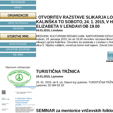
RECENZIJE
ARHIV
: OTVORITEV RAZSTAVE SLIKARJA L
KALINŠKA TO SOBOTO, 24. 1. 2015, V
OPIS IN POGOJI
ELIZABETA V LENDAVI OB 19.00
SEZNAM
24.01.2015, Lendava
MEDIJEM, KULTURNIM REDAKCIJAM, NAPOVEDNIKI DOGOD
soboto, 24. januarja 2015, bo ob 19.00 otvoritev razstave likov
slikarja Lojzeta Kalinška. Otvoritev bo potekala v Lendavi v Hot
GOSTOVANJE
ulica 5. Vljudno vabljeni, veseli pa bomo tudi najave. Zavod Zar
SPLETNE SKUPINE
MC WIKI
Dejavnosti sofinancirajo:
TURISTIČNA TRŽNICA
24.01.2015, Ljutomer
24. 01. 2015: ob 9. uri, Glavni trg Ljutomer, TURISTIČNA TRŽN
Ljutomer, 02 584 83 33
SEMINAR za mentorice vrtčevskih folklo