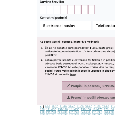
<
1-10
11-20
21-30
31-40
41-50
51-60
61-70
71-80
81-
[
120
121-130
131-140
141-150
151-160
161-170
171-180
210
211-220
221-230
231-240
241-250
251-260
261-270
300
301-310
311-320
321-330
331-340
341-350
351-360