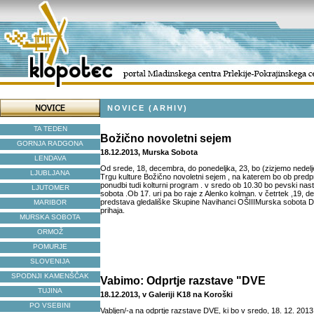
NOVICE (ARHIV)
TA TEDEN
Božično novoletni sejem
GORNJA RADGONA
18.12.2013, Murska Sobota
LENDAVA
Od srede, 18, decembra, do ponedeljka, 23, bo (zizjemo nedelj
LJUBLJANA
Trgu kulture Božično novoletni sejem , na katerem bo ob predp
ponudbi tudi kolturni program . v sredo ob 10.30 bo pevski na
LJUTOMER
sobota .Ob 17. uri pa bo raje z Alenko kolman. v četrtek ,19,
predstava gledališke Skupine Navihanci OŠIIIMurska sobota Did
MARIBOR
prihaja.
MURSKA SOBOTA
ORMOŽ
POMURJE
SLOVENIJA
SPODNJI KAMENŠČAK
Vabimo: Odprtje razstave "DVE
TUJINA
18.12.2013, v Galeriji K18 na Koroški
PO VSEBINI
Vabljen/-a na odprtje razstave DVE, ki bo v sredo, 18. 12. 2013, 