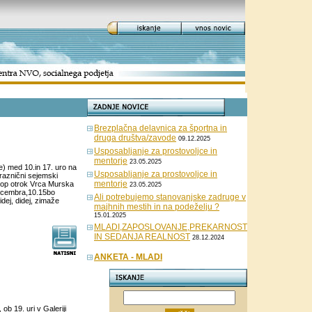
Brezplačna delavnica za športna in
druga društva/zavode
09.12.2025
Usposabljanje za prostovoljce in
mentorje
23.05.2025
e) med 10.in 17. uro na
Usposabljanje za prostovoljce in
raznični sejemski
mentorje
stop otrok Vrca Murska
23.05.2025
 decembra,10.15bo
Ali potrebujemo stanovanjske zadruge v
ej, didej, zimaže
majhnih mestih in na podeželju ?
15.01.2025
MLADI,ZAPOSLOVANJE,PREKARNOST
IN SEDANJA REALNOST
28.12.2024
ANKETA - MLADI
ob 19. uri v Galeriji