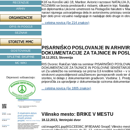
K18 na Koroški ulici 18, Maribor. Avtorici razstave NATALIJA
RECENZIJE
ROZMAN se bosta predstavili z risbami, slikami in kipi. Natalij
ARHIV
kot diplomantka Likovne umetnosti na Pedagoški fakulteti v Mar
naravi njunega ustvarjalnega dela in avtorskemu pristopu sesta
kjer delo prve vizualno nadgrajuje in nadaljuje delo druge in obra
... celotna novica (še 214 znakov)
OPIS IN POGOJI
SEZNAM
PISARNIŠKO POSLOVANJE IN ARHIVI
GOSTOVANJE
DOKUMENTACIJE ZA TAJNICE IN POS
SPLETNE SKUPINE
18.12.2013, Slovenija
MC WIKI
RIS Dvorec Rakičan Vabi na seminar PISARNIŠKO POSLOV
DOKUMENTACIJE ZA TAJNICE IN POSLOVNE SEKRETARJE dn
uri Za udeležbo na seminarju se prizna 0,6 kreditne točke – v 
strokovni usposobljenosti uslužbencev javnopravnih oseb ter
Dejavnosti sofinancirajo:
storitev, ki delajo z dokumentarnim gradivom. Vsebina: 1. Predpi
priporočila za upravljanje z dokumentacijo oziroma dokumentarn
... celotna novica (še 1805 znakov)
Vilinsko mesto: BRIKE V MESTU
18.12.2013, Vetrinjski dvor
cid:image001.jpg@01CEE06C.9F8EAAA0 Snopič Vilinsko mesto 