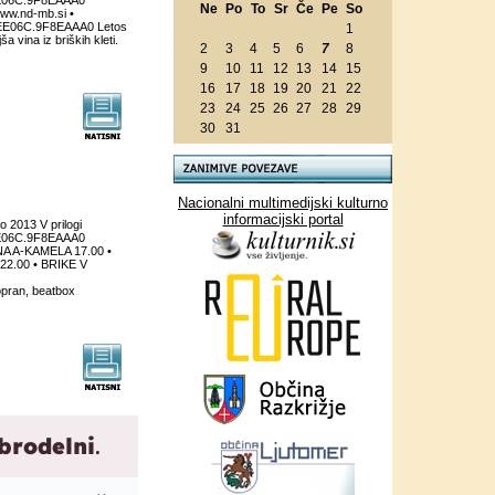
CEE06C.9F8EAAA0
Ne
Po
To
Sr
Če
Pe
So
www.nd-mb.si •
1CEE06C.9F8EAAA0 Letos
1
a vina iz briških kleti.
2
3
4
5
6
7
8
9
10
11
12
13
14
15
16
17
18
19
20
21
22
23
24
25
26
27
28
29
30
31
Nacionalni multimedijski kulturno
informacijski portal
2013 V prilogi
CEE06C.9F8EAAA0
INA A-KAMELA 17.00 •
2.00 • BRIKE V
pran, beatbox