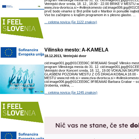
program Vilinskega mesta do 31. 12. cid:image001.jpg@01
Vetrinjski dvor sreda, 18. 12., 18.00 - 22.00 BRIKE V MESTU 
www.ziva-dvorisca.si • #vilinskomesto cid:image006.jpg@0
prvič bodo vinarke iz Brd prišle tudi v Maribor in ponudile najboljš
Vse bo začinjeno s krajšim programom in s plesno glasbo. ...
... celotna novica (še 1122 znakov)
Vilinsko mesto: A-KAMELA
18.12.2013, Vetrinjski dvor
cid:image001.jpg@01CEE06C.9F8EAAA0 Snopič Vilinsko mesto 
program Vilinskega mesta do 31. 12. cid:image001.jpg@01
Vetrinjski dvor Koncert sreda, 18. 12., 19.00 VOKALNA SKUP
GLASBENI POZDRAV MESTU Z OŠ DRAGA KOBALA 18.00 - 2
MESTU www.nd-mb.si • www.ziva-dvorisca.si • #vilinskomesto
cid:image006.jpg@01CEE06C.9F8EAAA0 Barbara Grabar – so
(trobenta, violina, ...
... celotna novica (še 1245 znakov)