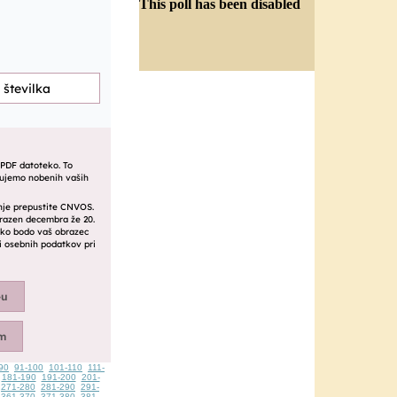
This poll has been disabled
90
91-100
101-110
111-
181-190
191-200
201-
271-280
281-290
291-
361-370
371-380
381-