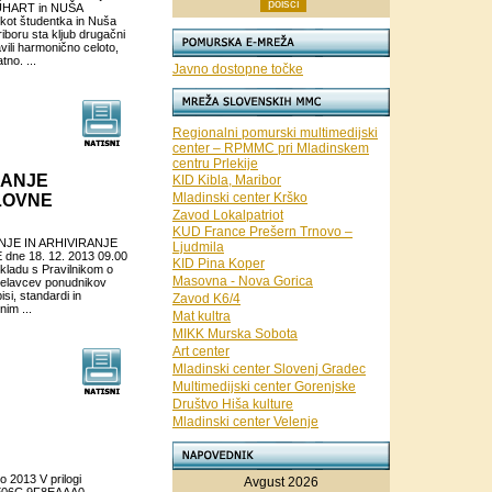
 JUHART in NUŠA
a kot študentka in Nuša
iboru sta kljub drugačni
vili harmonično celoto,
tno. ...
Javno dostopne točke
Regionalni pomurski multimedijski
center – RPMMC pri Mladinskem
centru Prlekije
RANJE
KID Kibla, Maribor
Mladinski center Krško
LOVNE
Zavod Lokalpatriot
KUD France Prešern Trnovo –
ANJE IN ARHIVIRANJE
Ljudmila
e 18. 12. 2013 09.00
KID Pina Koper
skladu s Pravilnikom o
Masovna - Nova Gorica
 delavcev ponudnikov
si, standardi in
Zavod K6/4
im ...
Mat kultra
MIKK Murska Sobota
Art center
Mladinski center Slovenj Gradec
Multimedijski center Gorenjske
Društvo Hiša kulture
Mladinski center Velenje
2013 V prilogi
Avgust 2026